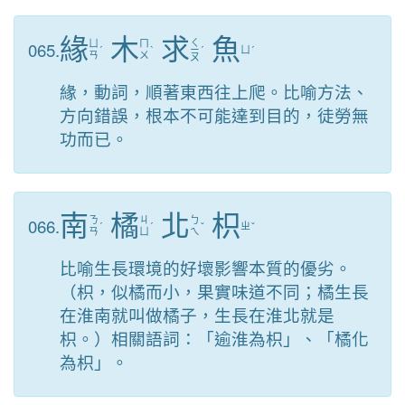
緣
木
求
魚
ㄑ
065.
ㄩ
ㄇ
ˊ
ˋ
ㄧ
ˊ
ㄩ
ˊ
ㄢ
ㄨ
ㄡ
緣，動詞，順著東西往上爬。比喻方法、
方向錯誤，根本不可能達到目的，徒勞無
功而已。
南
橘
北
枳
066.
ㄋ
ㄐ
ㄅ
ˊ
ˊ
ˇ
ㄓ
ˇ
ㄢ
ㄩ
ㄟ
比喻生長環境的好壞影響本質的優劣。
（枳，似橘而小，果實味道不同；橘生長
在淮南就叫做橘子，生長在淮北就是
枳。）相關語詞：「逾淮為枳」、「橘化
為枳」。