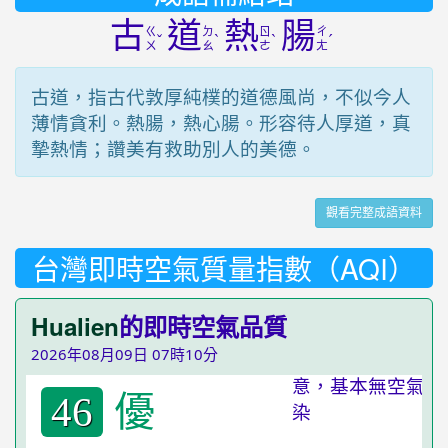
古
道
熱
腸
ㄍ
ㄉ
ㄖ
ㄔ
ˇ
ˋ
ˋ
ˊ
ㄨ
ㄠ
ㄜ
ㄤ
古道，指古代敦厚純樸的道德風尚，不似今人
薄情貪利。熱腸，熱心腸。形容待人厚道，真
摯熱情；讚美有救助別人的美德。
觀看完整成語資料
台灣即時空氣質量指數（AQI）
Hualien
的即時空氣品質
2026年08月09日 07時10分
優
46