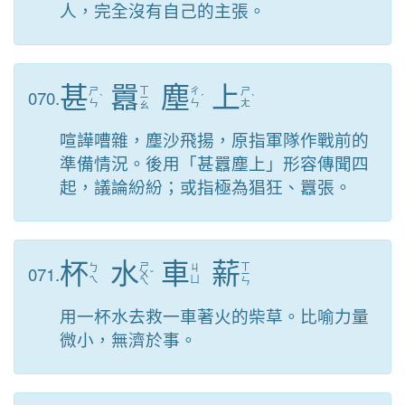
人，完全沒有自己的主張。
甚
囂
塵
上
ㄒ
070.
ㄕ
ㄔ
ㄕ
ˋ
ㄧ
ˊ
ˋ
ㄣ
ㄣ
ㄤ
ㄠ
喧譁嘈雜，塵沙飛揚，原指軍隊作戰前的
準備情況。後用「甚囂塵上」形容傳聞四
起，議論紛紛；或指極為猖狂、囂張。
杯
水
車
薪
ㄕ
ㄒ
071.
ㄅ
ㄐ
ㄨ
ˇ
ㄧ
ㄟ
ㄩ
ㄟ
ㄣ
用一杯水去救一車著火的柴草。比喻力量
微小，無濟於事。