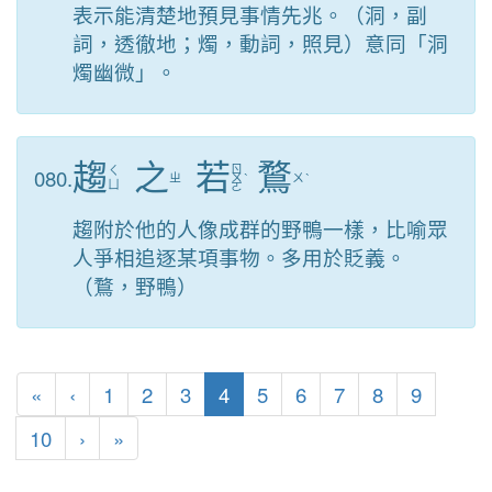
表示能清楚地預見事情先兆。（洞，副
詞，透徹地；燭，動詞，照見）意同「洞
燭幽微」。
趨
之
若
鶩
ㄖ
080.
ㄑ
ㄓ
ㄨ
ˋ
ㄨ
ˋ
ㄩ
ㄛ
趨附於他的人像成群的野鴨一樣，比喻眾
人爭相追逐某項事物。多用於貶義。
（鶩，野鴨）
第一頁
上一頁
(目前頁次)
«
‹
1
2
3
4
5
6
7
8
9
下一頁
最後頁
10
›
»