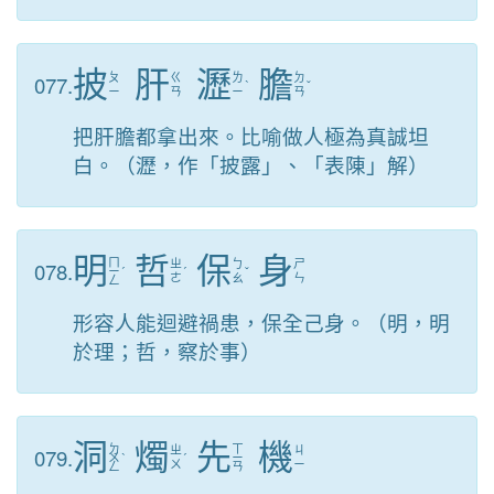
披
肝
瀝
膽
077.
ㄆ
ㄍ
ㄌ
ㄉ
ˋ
ˇ
ㄧ
ㄢ
ㄧ
ㄢ
把肝膽都拿出來。比喻做人極為真誠坦
白。（瀝，作「披露」、「表陳」解）
明
哲
保
身
ㄇ
078.
ㄓ
ㄅ
ㄕ
ㄧ
ˊ
ˊ
ˇ
ㄜ
ㄠ
ㄣ
ㄥ
形容人能迴避禍患，保全己身。（明，明
於理；哲，察於事）
洞
燭
先
機
ㄉ
ㄒ
079.
ㄓ
ㄐ
ㄨ
ˋ
ˊ
ㄧ
ㄨ
ㄧ
ㄥ
ㄢ