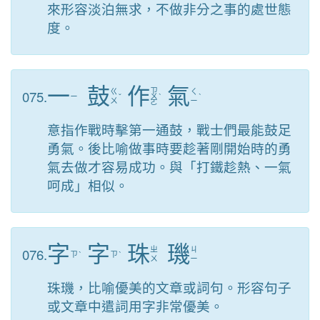
來形容淡泊無求，不做非分之事的處世態
度。
一
鼓
作
氣
ㄗ
075.
ㄍ
ㄑ
ㄧ
ˇ
ㄨ
ˋ
ˋ
ㄨ
ㄧ
ㄛ
意指作戰時擊第一通鼓，戰士們最能鼓足
勇氣。後比喻做事時要趁著剛開始時的勇
氣去做才容易成功。與「打鐵趁熱、一氣
呵成」相似。
字
字
珠
璣
076.
ㄓ
ㄐ
ㄗ
ˋ
ㄗ
ˋ
ㄨ
ㄧ
珠璣，比喻優美的文章或詞句。形容句子
或文章中遣詞用字非常優美。