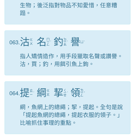
生物；後泛指對物品不知愛惜，任意糟
蹋。
沽
名
釣
譽
ㄇ
ㄉ
063.
ㄍ
ㄧ
ˊ
ㄧ
ˋ
ㄩ
ˋ
ㄨ
ㄥ
ㄠ
指人矯情造作，用手段獵取名聲或讚譽。
沽，買；釣，用餌引魚上鉤。
提
綱
挈
領
ㄑ
ㄌ
064.
ㄊ
ㄍ
ˊ
ㄧ
ˋ
ㄧ
ˇ
ㄧ
ㄤ
ㄝ
ㄥ
綱，魚網上的總繩；挈，提起。全句是說
「提起魚網的總繩，提起衣服的領子。」
比喻抓住事理的重點。