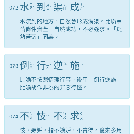
水
到
渠
成
ㄕ
072.
ㄉ
ㄑ
ㄔ
ㄨ
ˇ
ˋ
ˊ
ˊ
ㄠ
ㄩ
ㄥ
ㄟ
水流到的地方，自然會形成溝渠。比喻事
情條件齊全，自然成功，不必強求。「瓜
熟蒂落」同義。
倒
行
逆
施
ㄒ
073.
ㄉ
ㄋ
ˋ
ㄧ
ˊ
ˋ
ㄕ
ㄠ
ㄧ
ㄥ
比喻不按照情理行事。後用「倒行逆施」
比喻胡作非為的罪惡行徑。
不
忮
不
求
ㄑ
074.
ㄅ
ㄅ
ˋ
ㄓ
ˋ
ˋ
ㄧ
ˊ
ㄨ
ㄨ
ㄡ
忮，嫉妒。指不嫉妒，不貪得。後來多用