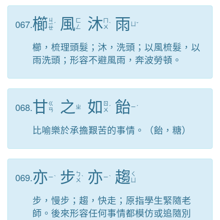
櫛
風
沐
雨
ㄐ
067.
ㄈ
ㄇ
ㄧ
ˊ
ˋ
ㄩ
ˇ
ㄥ
ㄨ
ㄝ
櫛，梳理頭髮；沐，洗頭；以風梳髮，以
雨洗頭；形容不避風雨，奔波勞頓。
甘
之
如
飴
068.
ㄍ
ㄖ
ㄓ
ˊ
ㄧ
ˊ
ㄢ
ㄨ
比喻樂於承擔艱苦的事情。（飴，糖）
亦
步
亦
趨
069.
ㄅ
ㄑ
ㄧ
ˋ
ˋ
ㄧ
ˋ
ㄨ
ㄩ
步，慢步；趨，快走；原指學生緊隨老
師。後來形容任何事情都模仿或追隨別