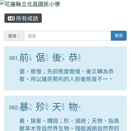
所有成語
⏸
搜尋：
搜尋
前
倨
後
恭
ㄑ
ㄍ
061.
ㄐ
ㄏ
ㄧ
ˊ
ˋ
ˋ
ㄨ
ㄩ
ㄡ
ㄢ
ㄥ
倨，傲慢；先前態度傲慢，後又轉為恭
敬。用以譏笑勢利的人前後態度不一。
暴
殄
天
物
ㄊ
ㄊ
062.
ㄅ
ˋ
ㄧ
ˇ
ㄧ
ㄨ
ˋ
ㄠ
ㄢ
ㄢ
暴，損害、糟蹋；殄，滅絕；天物，指鳥
獸草木等自然界生物。殘殺滅絕自然界的