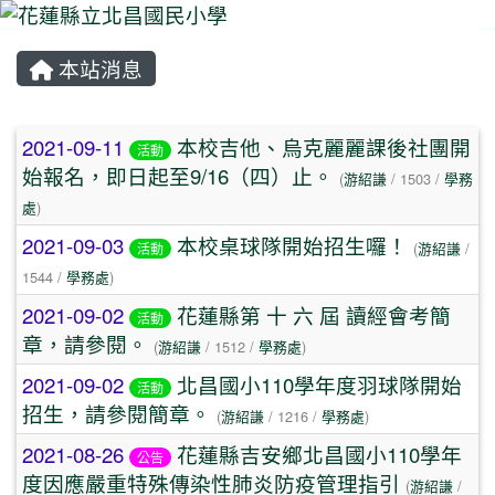
本站消息
⏸
文章列表
2021-09-11
本校吉他、烏克麗麗課後社團開
活動
始報名，即日起至9/16（四）止。
(
游紹謙
/ 1503 /
學務
處
)
2021-09-03
本校桌球隊開始招生囉！
(
游紹謙
/
活動
1544 /
學務處
)
2021-09-02
花蓮縣第 十 六 屆 讀經會考簡
活動
章，請參閱。
(
游紹謙
/ 1512 /
學務處
)
2021-09-02
北昌國小110學年度羽球隊開始
活動
招生，請參閱簡章。
(
游紹謙
/ 1216 /
學務處
)
2021-08-26
花蓮縣吉安鄉北昌國小110學年
公告
度因應嚴重特殊傳染性肺炎防疫管理指引
(
游紹謙
/