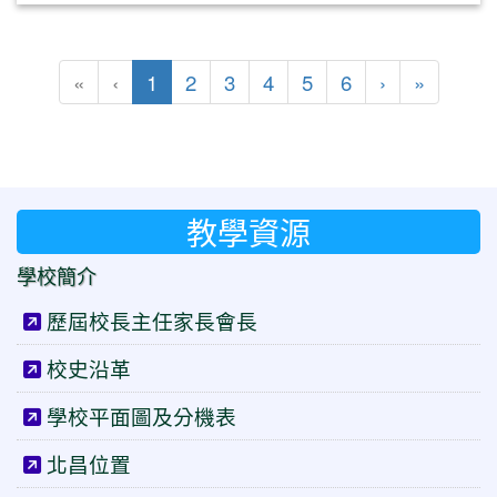
(目前頁次)
下一頁
最後頁
«
‹
1
2
3
4
5
6
›
»
教學資源
學校簡介
歷屆校長主任家長會長
校史沿革
學校平面圖及分機表
北昌位置