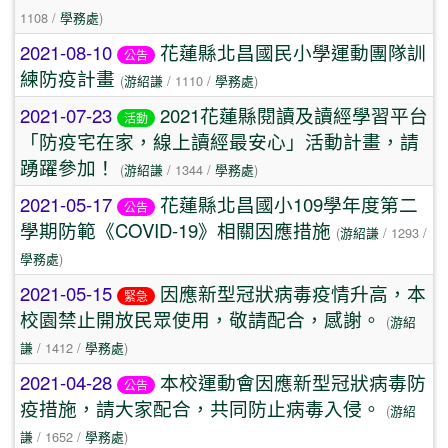
1108 /
學務處
)
2021-08-10
花蓮縣北昌國民小學運動團隊訓
公告
練防疫計畫
(
游紹謙
/ 1110 /
學務處
)
2021-07-23
2021花蓮縣閱讀及讀經學習平台
活動
「防疫宅在家，線上讀經最安心」活動計畫，請
踴躍參加！
(
游紹謙
/ 1344 /
學務處
)
2021-05-17
花蓮縣北昌國小109學年度第二
公告
學期防範《COVID-19》相關因應措施
(
游紹謙
/ 1293 /
學務處
)
2021-05-15
因應新型冠狀病毒疫情升高，本
緊急
校園禁止開放民眾使用，敬請配合，感謝。
(
游紹
謙
/ 1412 /
學務處
)
2021-04-28
本校運動會因應新型冠狀病毒防
公告
疫措施，請大家配合，共同防止病毒入侵。
(
游紹
謙
/ 1652 /
學務處
)