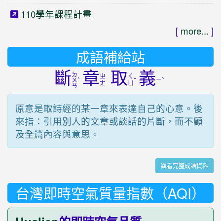
110學年課程計畫
[
more...
]
成語補給站
斷
章
取
義
ㄉ
ㄓ
ㄑ
ˋ
ˇ
ㄧ
ˋ
ㄨ
ㄤ
ㄩ
ㄢ
原意是取詩經的某一章來表達自己的心意。後
來指：引用別人的文章或談話的片斷，而不顧
及全篇內容與意思。
觀看完整成語資料
台灣即時空氣質量指數（AQI）