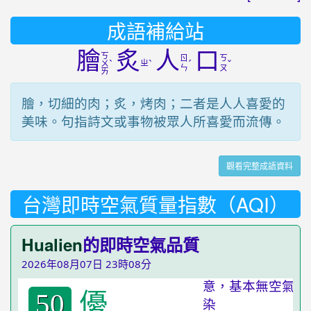
成語補給站
膾
炙
人
口
ㄎ
ㄖ
ㄎ
ˋ
ㄓ
ˋ
ˊ
ˇ
ㄨ
ㄣ
ㄡ
ㄞ
膾，切細的肉；炙，烤肉；二者是人人喜愛的
美味。句指詩文或事物被眾人所喜愛而流傳。
觀看完整成語資料
台灣即時空氣質量指數（AQI）
Hualien
的即時空氣品質
2026年08月07日 23時08分
優
50