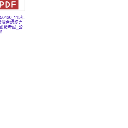
150420_115年
臺灣台語語言
認證考試_公
f