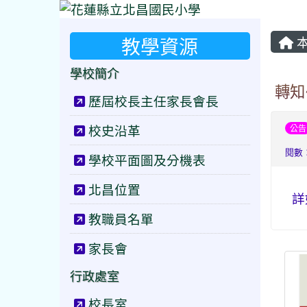
教學資源
本
學校簡介
轉知
歷屆校長主任家長會長
校史沿革
公告
閱數：
學校平面圖及分機表
北昌位置
詳
教職員名單
家長會
行政處室
校長室