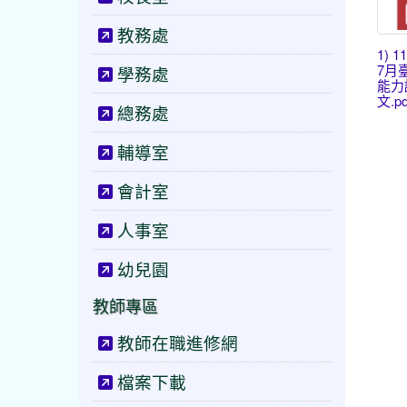
教務處
1) 1
7月
學務處
能力
文.pd
總務處
輔導室
會計室
人事室
幼兒園
教師專區
教師在職進修網
檔案下載