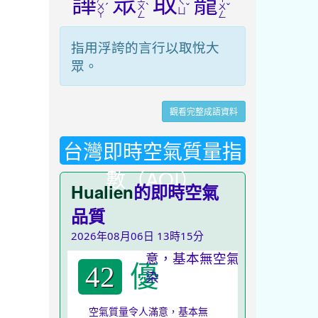
譁
眾
取
寵
ㄑ
ˊ
ˋ
ˇ
ˇ
ㄨ
ㄨ
ㄨ
ㄩ
ㄚ
ㄥ
ㄥ
指用浮誇的言行以取悅大
眾。
觀看完整成語資料
台灣即時空氣質量指
數（AQI）
Hualien
的即時空氣
品質
2026年08月06日 13時15分
優
42
空氣質量令人滿意，基本無