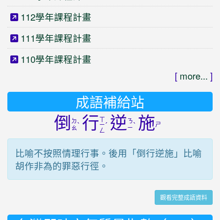
112學年課程計畫
111學年課程計畫
110學年課程計畫
[
more...
]
成語補給站
倒
行
逆
施
ㄒ
ㄉ
ㄋ
ˋ
ˊ
ˋ
ㄕ
ㄧ
ㄠ
ㄧ
ㄥ
比喻不按照情理行事。後用「倒行逆施」比喻
胡作非為的罪惡行徑。
觀看完整成語資料