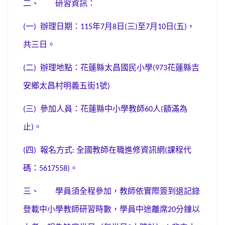
二、
研習資訊：
一
辦理日期：
年
月
日
三
至
月
日
五
，
(
)
115
7
8
(
)
7
10
(
)
共三日。
二
辦理地點：花蓮縣太昌國民小學
花蓮縣吉
(
)
(973
安鄉太昌村明義五街
號
1
)
三
參加人員：花蓮縣中小學教師
人
額滿為
(
)
60
(
止
。
)
四
報名方式
全國教師在職進修資訊網
課程代
(
)
:
(
碼：
。
5617558)
三、
學員須全程參加，教師依實際簽到退記錄
登載中小學教師研習時數，學員中途離席
分鐘以
20