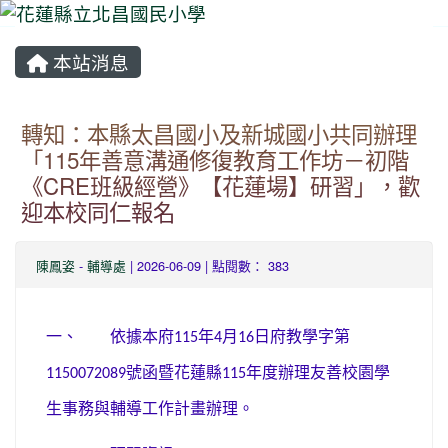
本站消息
⏸
轉知：本縣太昌國小及新城國小共同辦理
「115年善意溝通修復教育工作坊－初階
《CRE班級經營》【花蓮場】研習」，歡
迎本校同仁報名
陳鳳姿
-
輔導處
| 2026-06-09 | 點閱數： 383
一、
依據本府
年
月
日府教學字第
115
4
16
號函暨花蓮縣
年度辦理友善校園學
1150072089
115
生事務與輔導工作計畫辦理。