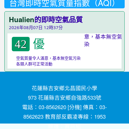
台灣即時空氣質量指數（AQI）
Hualien
的即時空氣品質
2026年08月07日 12時37分
優
42
空氣質量令人滿意，基本無空氣污染
各類人群可正常活動
花蓮縣吉安鄉北昌國民小學
973 花蓮縣吉安鄉自強路533號
電話：03-8562620 [
分機
] 傳真：03-
8562623 教育部反霸凌專線：1953
維護：
資訊組