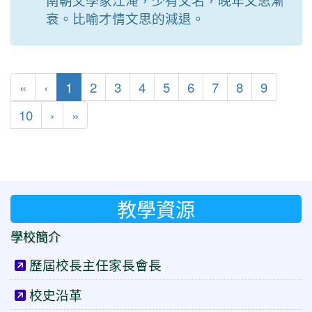
南朝文學家江淹，少有文名，晚年文思漸
衰。比喻才情文思的減退。
(目前頁次)
«
‹
1
2
3
4
5
6
7
8
9
下一頁
最後頁
10
›
»
教學資源
學校簡介
歷屆校長主任家長會長
校史沿革