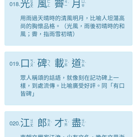
光
風
霽
月
ㄍ
018.
ㄈ
ㄐ
ㄩ
ㄨ
ˋ
ˋ
ㄥ
ㄧ
ㄝ
ㄤ
用雨過天晴時的清風明月，比喻人坦蕩高
尚的胸懷品格。（光風，雨後初晴時的和
風；霽，指雨雪初晴）
口
碑
載
道
019.
ㄎ
ㄅ
ㄗ
ㄉ
ˇ
ˋ
ˋ
ㄡ
ㄟ
ㄞ
ㄠ
眾人稱頌的話語，就像刻在記功碑上一
樣，到處流傳。比喻廣受好評。同「有口
皆碑」
江
郎
才
盡
ㄐ
ㄐ
020.
ㄌ
ㄘ
ㄧ
ˊ
ˊ
ㄧ
ˋ
ㄤ
ㄞ
ㄤ
ㄣ