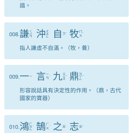
諧。
謙
沖
自
牧
ㄑ
ㄔ
008.
ㄇ
ㄧ
ㄨ
ㄗ
ˋ
ˋ
ㄨ
ㄢ
ㄥ
指人謙虛不自滿。（牧，養）
一
言
九
鼎
ㄐ
ㄉ
009.
ㄧ
ㄧ
ˊ
ㄧ
ˇ
ㄧ
ˇ
ㄢ
ㄡ
ㄥ
形容說話具有決定性的作用。（鼎，古代
國家的寶器）
鴻
鵠
之
志
ㄏ
010.
ㄏ
ㄨ
ˊ
ˊ
ㄓ
ㄓ
ˋ
ㄨ
ㄥ