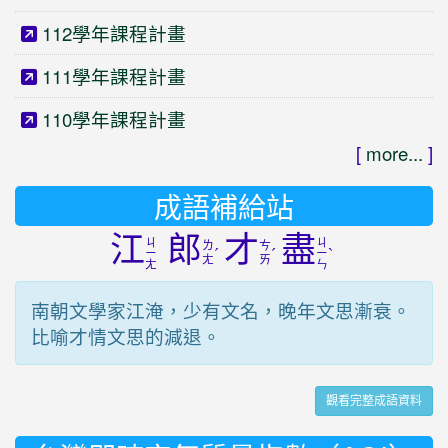
112學年課程計畫
111學年課程計畫
110學年課程計畫
[
more...
]
成語補給站
江
郎
才
盡
ㄐ
ㄐ
ㄌ
ㄘ
ˊ
ˊ
ˋ
ㄧ
ㄧ
ㄤ
ㄞ
ㄤ
ㄣ
南朝文學家江淹，少有文名，晚年文思漸衰。
比喻才情文思的減退。
觀看完整成語資料