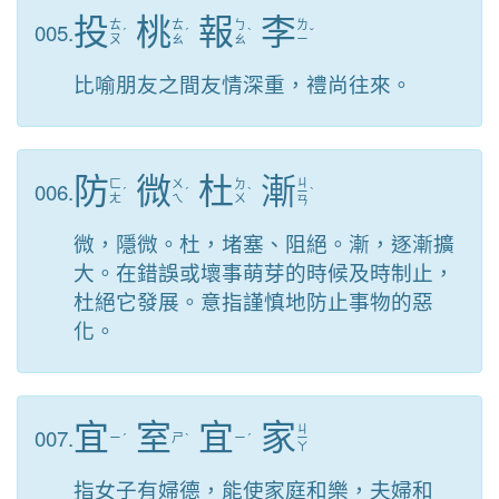
投
桃
報
李
005.
ㄊ
ㄊ
ㄅ
ㄌ
ˊ
ˊ
ˋ
ˇ
ㄡ
ㄠ
ㄠ
ㄧ
比喻朋友之間友情深重，禮尚往來。
防
微
杜
漸
ㄐ
006.
ㄈ
ㄨ
ㄉ
ˊ
ˊ
ˋ
ㄧ
ˋ
ㄤ
ㄟ
ㄨ
ㄢ
微，隱微。杜，堵塞、阻絕。漸，逐漸擴
大。在錯誤或壞事萌芽的時候及時制止，
杜絕它發展。意指謹慎地防止事物的惡
化。
宜
室
宜
家
ㄐ
007.
ㄧ
ˊ
ㄕ
ˋ
ㄧ
ˊ
ㄧ
ㄚ
指女子有婦德，能使家庭和樂，夫婦和