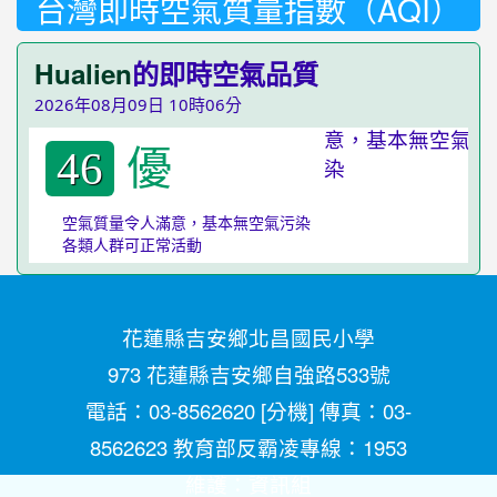
台灣即時空氣質量指數（AQI）
Hualien
的即時空氣品質
2026年08月09日 10時06分
優
46
空氣質量令人滿意，基本無空氣污染
各類人群可正常活動
花蓮縣吉安鄉北昌國民小學
973 花蓮縣吉安鄉自強路533號
電話：03-8562620 [
分機
] 傳真：03-
8562623 教育部反霸凌專線：1953
維護：
資訊組