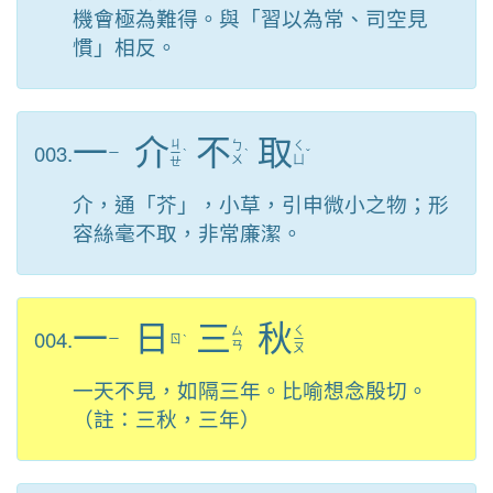
機會極為難得。與「習以為常、司空見
慣」相反。
一
介
不
取
ㄐ
003.
ㄅ
ㄑ
ㄧ
ㄧ
ˋ
ˋ
ˇ
ㄨ
ㄩ
ㄝ
介，通「芥」，小草，引申微小之物；形
容絲毫不取，非常廉潔。
一
日
三
秋
ㄑ
004.
ㄙ
ㄧ
ㄖ
ˋ
ㄧ
ㄢ
ㄡ
一天不見，如隔三年。比喻想念殷切。
（註：三秋，三年）