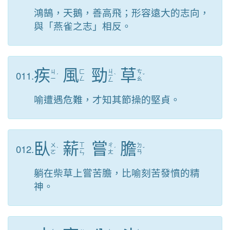
鴻鵠，天鵝，善高飛；形容遠大的志向，
與「燕雀之志」相反。
疾
風
勁
草
ㄐ
011.
ㄐ
ㄈ
ㄘ
ˊ
ㄧ
ˋ
ˇ
ㄧ
ㄥ
ㄠ
ㄥ
喻遭遇危難，才知其節操的堅貞。
臥
薪
嘗
膽
ㄒ
012.
ㄨ
ㄔ
ㄉ
ˋ
ㄧ
ˊ
ˇ
ㄛ
ㄤ
ㄢ
ㄣ
躺在柴草上嘗苦膽，比喻刻苦發憤的精
神。