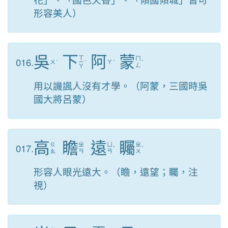
形容美人）
吳
下
阿
蒙
ㄒ
016.
ㄇ
ㄨ
ˊ
ㄧ
ˋ
ㄚ
ˋ
ˊ
ㄥ
ㄚ
用以譏諷人沒有才學。（阿蒙，三國時吳
國大將呂蒙）
高
瞻
遠
矚
017.
ㄍ
ㄓ
ㄩ
ㄓ
ˇ
ˇ
ㄠ
ㄢ
ㄢ
ㄨ
形容人眼光遠大。（瞻，遠望；矚，注
視）