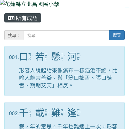
所有成語
⏸
搜尋：
搜尋
口
若
懸
河
ㄖ
ㄒ
001.
ㄎ
ㄏ
ˇ
ㄨ
ˋ
ㄩ
ˊ
ˊ
ㄡ
ㄜ
ㄛ
ㄢ
形容人說起話來像瀑布一樣滔滔不絕，比
喻人能言善辯。與「笨口拙舌、張口結
舌、期期艾艾」相反。
千
載
難
逢
ㄑ
002.
ㄗ
ㄋ
ㄈ
ㄧ
ˇ
ˊ
ˊ
ㄞ
ㄢ
ㄥ
ㄢ
載，年的意思。千年也難遇上一次，形容