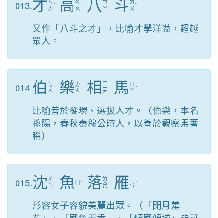
才
高
八
斗
013.
ㄘ
ㄍ
ㄅ
ㄉ
ˊ
ˇ
ㄞ
ㄠ
ㄚ
ㄡ
又作「八斗之才」，比喻才學洋溢，超越
眾人。
伯
樂
相
馬
ㄒ
014.
ㄅ
ㄌ
ㄇ
ˊ
ˋ
ㄧ
ˋ
ˇ
ㄛ
ㄜ
ㄚ
ㄤ
比喻善於發現、選拔人才。（伯樂，本名
孫陽，春秋秦穆公時人，以善於觀察馬著
稱）
沈
魚
落
雁
ㄌ
015.
ㄔ
ㄧ
ˊ
ㄩ
ˊ
ㄨ
ˋ
ˋ
ㄣ
ㄢ
ㄛ
形容女子容貌美麗出眾。（「閉月羞
花」、「國色天香」、「傾國傾城」皆可