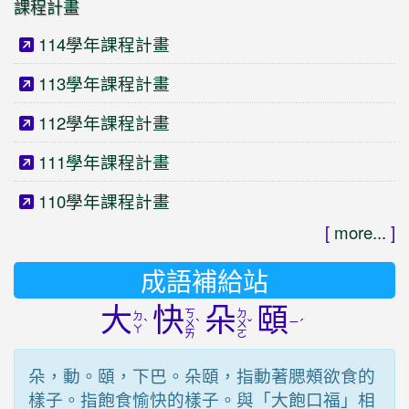
課程計畫
114學年課程計畫
113學年課程計畫
112學年課程計畫
111學年課程計畫
110學年課程計畫
[
more...
]
成語補給站
大
快
朵
頤
ㄎ
ㄉ
ㄉ
ˋ
ˋ
ˇ
ㄧ
ˊ
ㄨ
ㄨ
ㄚ
ㄞ
ㄛ
朵，動。頤，下巴。朵頤，指動著腮頰欲食的
樣子。指飽食愉快的樣子。與「大飽口福」相