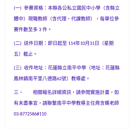
一
參賽資格：本縣各公私立國民中小學（含縣立
(
)
體中）現職教師（含代理、代課教師），每單位參
賽件數至多
件。
3
二
送件日期：即日起至
年
月
日（星期
(
)
114
10
31
五）截止。
三
收件地址：花蓮縣立南平中學（地址：花蓮縣
(
)
鳳林鎮南平里八德路
號）教導處。
62
三、
相關報名詳細資訊，請參閱實施計畫，如
有未盡事宜，請聯繫南平中學教導主任周含嬪老師
03-8772586#110