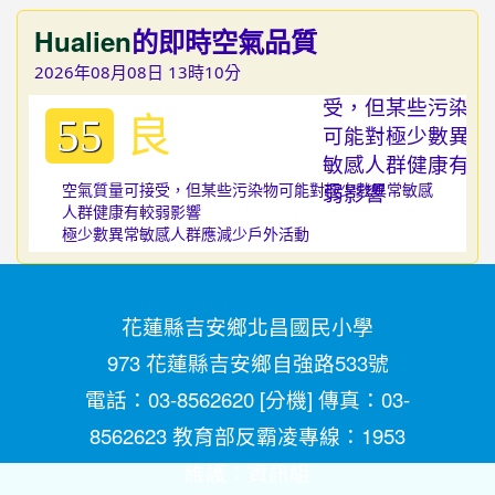
Hualien
的即時空氣品質
2026年08月08日 13時10分
良
55
空氣質量可接受，但某些污染物可能對極少數異常敏感
人群健康有較弱影響
極少數異常敏感人群應減少戶外活動
花蓮縣吉安鄉北昌國民小學
973 花蓮縣吉安鄉自強路533號
電話：03-8562620 [
分機
] 傳真：03-
8562623 教育部反霸凌專線：1953
維護：
資訊組