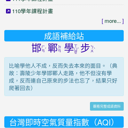
110學年課程計畫
[
more...
]
成語補給站
邯
鄲
學
步
ㄒ
ㄏ
ㄉ
ㄅ
ˊ
ˊ
ˋ
ㄩ
ㄢ
ㄢ
ㄨ
ㄝ
比喻學他人不成，反而失去本來的面目。（典
故：壽陵少年學邯鄲人走路，他不但沒有學
成，反而連自己原來的步法也忘了，結果只好
爬著回去）
觀看完整成語資料
台灣即時空氣質量指數（AQI）