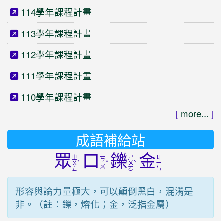
114學年課程計畫
113學年課程計畫
112學年課程計畫
111學年課程計畫
110學年課程計畫
[
more...
]
成語補給站
眾
口
鑠
金
ㄓ
ㄕ
ㄐ
ㄎ
ˋ
ˇ
ˋ
ㄨ
ㄨ
ㄧ
ㄡ
ㄥ
ㄛ
ㄣ
形容輿論力量極大，可以顛倒黑白，混淆是
非。（註：鑠，熔化；金，泛指金屬）