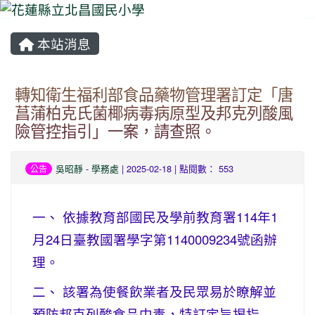
本站消息
⏸
轉知衛生福利部食品藥物管理署訂定「唐
菖蒲柏克氏菌椰病毒病原型及邦克列酸風
險管控指引」一案，請查照。
吳昭靜
-
學務處
| 2025-02-18 | 點閱數： 553
公告
一、 依據教育部國民及學前教育署114年1
月24日臺教國署學字第1140009234號函辦
理。
二、 該署為使餐飲業者及民眾易於瞭解並
預防邦克列酸食品中毒，特訂定旨揭指