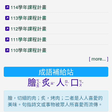
114學年課程計畫
113學年課程計畫
112學年課程計畫
111學年課程計畫
110學年課程計畫
[
more...
]
成語補給站
膾
炙
人
口
ㄎ
ㄖ
ㄎ
ˋ
ㄓ
ˋ
ˊ
ˇ
ㄨ
ㄣ
ㄡ
ㄞ
膾，切細的肉；炙，烤肉；二者是人人喜愛的
美味。句指詩文或事物被眾人所喜愛而流傳。