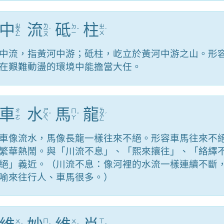
中
流
砥
柱
ㄓ
ㄌ
ㄉ
ㄓ
ㄨ
ㄧ
ˊ
ˇ
ˋ
ㄧ
ㄨ
ㄥ
ㄡ
中流，指黃河中游；砥柱，屹立於黃河中游之山。形
在艱難動盪的環境中能擔當大任。
車
水
馬
龍
ㄕ
ㄌ
ㄔ
ㄇ
ㄨ
ˇ
ˇ
ㄨ
ˊ
ㄜ
ㄚ
ㄟ
ㄥ
車像流水，馬像長龍一樣往來不絕。形容車馬往來不
繁華熱鬧。與「川流不息」、「熙來攘往」、「絡繹
絕」義近。（川流不息：像河裡的水流一樣連續不斷
喻來往行人、車馬很多。）
ㄇ
ㄒ
ㄨ
ㄨ