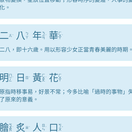
化。
二
八
年
華
ㄋ
ㄏ
ㄅ
ㄦ
ˋ
ㄧ
ˊ
ㄨ
ˊ
ㄚ
ㄢ
ㄚ
二八，即十六歲。用以形容少女正當青春美麗的時期
明
日
黃
花
ㄇ
ㄏ
ㄏ
ㄧ
ˊ
ㄖ
ˋ
ㄨ
ˊ
ㄨ
ㄥ
ㄤ
ㄚ
原指時移事易，好景不常；今多比喻「過時的事物」
了原來的意義。
膾
炙
人
口
ㄎ
ㄖ
ㄎ
ㄨ
ˋ
ㄓ
ˋ
ˊ
ˇ
ㄣ
ㄡ
ㄞ