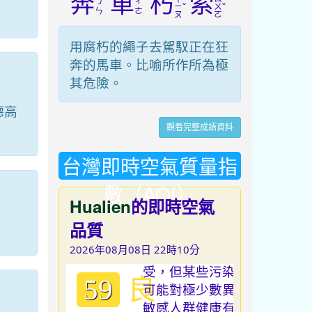
奔
車
朽
索
ㄅ
ㄔ
ˇ
ˇ
ㄧ
ㄨ
ㄣ
ㄜ
ㄡ
ㄛ
用腐朽的繩子去駕馭正在狂
奔的馬車。比喻所作所為極
其危險。
德高
觀看完整成語資料
台灣即時空氣質量指
數（AQI）
Hualien
的即時空氣
品質
2026年08月08日 22時10分
良
59