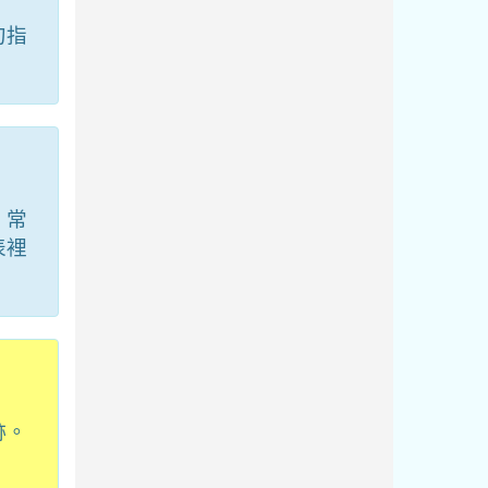
句指
；常
表裡
跡。