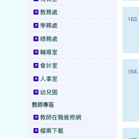
教務處
163.
學務處
總務處
輔導室
會計室
164.
人事室
幼兒園
教師專區
教師在職進修網
檔案下載