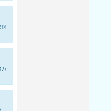
以說
。
威力
變