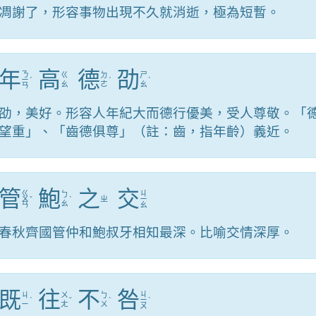
凋謝了，形容事物出現不久就消逝，極為短暫。
年
高
德
劭
ㄋ
ㄍ
ㄉ
ㄕ
ㄧ
ˊ
ˊ
ˋ
ㄠ
ㄜ
ㄠ
ㄢ
劭，美好。形容人年紀大而德行優美，受人尊敬。「
望重」、「齒德俱尊」（註：齒，指年齡）義近。
管
鮑
之
交
ㄍ
ㄐ
ㄅ
ㄨ
ˇ
ˋ
ㄓ
ㄧ
ㄠ
ㄢ
ㄠ
春秋齊國管仲和鮑叔牙相知最深。比喻交情深厚。
既
往
不
咎
ㄐ
ㄐ
ㄨ
ㄅ
ˋ
ˇ
ˋ
ㄧ
ˋ
ㄧ
ㄤ
ㄨ
ㄡ