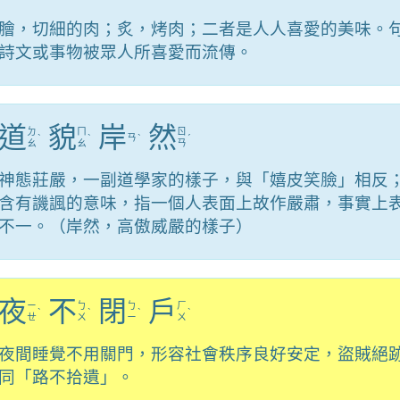
膾，切細的肉；炙，烤肉；二者是人人喜愛的美味。
詩文或事物被眾人所喜愛而流傳。
道
貌
岸
然
ㄉ
ㄇ
ㄖ
ˋ
ˋ
ㄢ
ˋ
ˊ
ㄠ
ㄠ
ㄢ
神態莊嚴，一副道學家的樣子，與「嬉皮笑臉」相反
含有譏諷的意味，指一個人表面上故作嚴肅，事實上
不一。（岸然，高傲威嚴的樣子）
夜
不
閉
戶
ㄧ
ㄅ
ㄅ
ㄏ
ˋ
ˋ
ˋ
ˋ
ㄝ
ㄨ
ㄧ
ㄨ
夜間睡覺不用關門，形容社會秩序良好安定，盜賊絕
同「路不拾遺」。