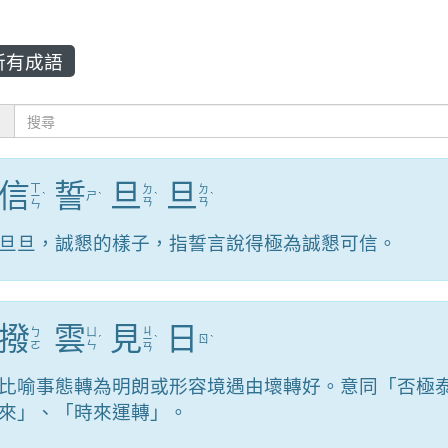
所有成語
：
信
誓
旦
旦
ㄒ
ㄉ
ㄉ
ㄧ
ˋ
ㄕ
ˋ
ˋ
ˋ
ㄢ
ㄢ
ㄣ
旦旦，誠懇的樣子，指誓言說得極為誠懇可信。
撥
雲
見
日
ㄐ
ㄅ
ㄩ
ˊ
ㄧ
ˋ
ㄖ
ˋ
ㄛ
ㄣ
ㄢ
比喻事態轉為明朗或形容境遇由壞轉好。意同「否極
來」、「時來運轉」。