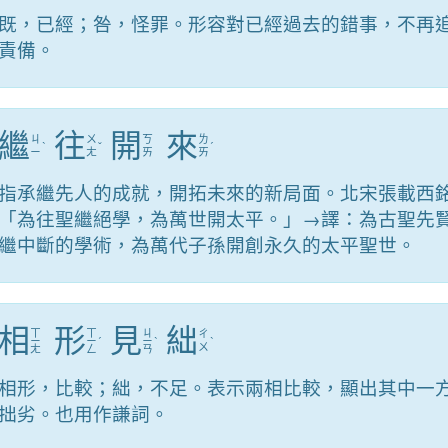
既，已經；咎，怪罪。形容對已經過去的錯事，不再
責備。
繼
往
開
來
ㄐ
ㄨ
ㄎ
ㄌ
ˋ
ˇ
ˊ
ㄧ
ㄤ
ㄞ
ㄞ
指承繼先人的成就，開拓未來的新局面。北宋張載西
「為往聖繼絕學，為萬世開太平。」→譯：為古聖先
繼中斷的學術，為萬代子孫開創永久的太平聖世。
相
形
見
絀
ㄒ
ㄒ
ㄐ
ㄔ
ㄧ
ㄧ
ˊ
ㄧ
ˋ
ˋ
ㄨ
ㄤ
ㄥ
ㄢ
相形，比較；絀，不足。表示兩相比較，顯出其中一
拙劣。也用作謙詞。