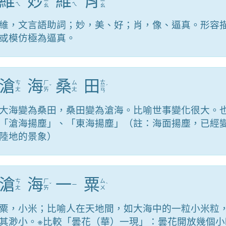
維
妙
維
肖
ˊ
ㄧ
ˋ
ˊ
ㄧ
ˋ
ㄟ
ㄟ
ㄠ
ㄠ
維，文言語助詞；妙，美、好；肖，像、逼真。形容
或模仿極為逼真。
滄
海
桑
田
ㄊ
ㄘ
ㄏ
ㄙ
ˇ
ㄧ
ˊ
ㄤ
ㄞ
ㄤ
ㄢ
大海變為桑田，桑田變為滄海。比喻世事變化很大。
「滄海揚塵」、「東海揚塵」（註：海面揚塵，已經
陸地的景象）
滄
海
一
粟
ㄘ
ㄏ
ㄙ
ˇ
ㄧ
ˋ
ㄤ
ㄞ
ㄨ
粟，小米；比喻人在天地間，如大海中的一粒小米粒
其渺小。※比較「曇花（華）一現」：曇花開放幾個小