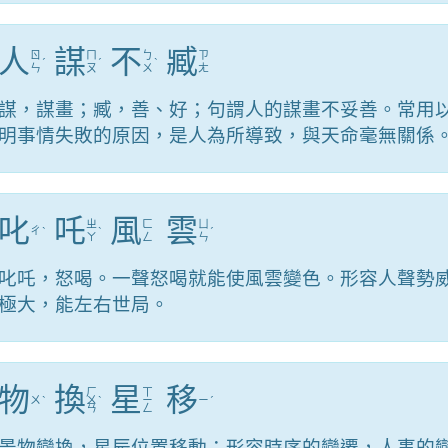
人
謀
不
臧
ㄖ
ㄇ
ㄅ
ㄗ
ˊ
ˊ
ˋ
ㄣ
ㄡ
ㄨ
ㄤ
謀，謀畫；臧，善、好；句謂人的謀畫不妥善。常用
明事情失敗的原因，是人為所導致，與天命毫無關係
叱
吒
風
雲
ㄓ
ㄈ
ㄩ
ㄔ
ˋ
ˋ
ˊ
ㄚ
ㄥ
ㄣ
叱吒，怒喝。一聲怒喝就能使風雲變色。形容人聲勢
極大，能左右世局。
物
換
星
移
ㄏ
ㄒ
ㄨ
ˋ
ㄨ
ˋ
ㄧ
ㄧ
ˊ
ㄢ
ㄥ
景物變換，星辰位置移動；形容時序的變遷，人事的