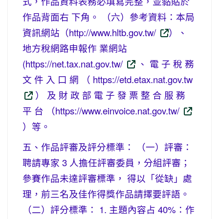
式，作品資料表務必填寫完整，並黏貼於
作品背面右 下角。 （六）參考資料：本局
資訊網站（http://www.hltb.gov.tw/
）、
地方稅網路申報作 業網站
(https://net.tax.nat.gov.tw/
、 電 子 稅 務
文 件 入 口 網 （ https://etd.etax.nat.gov.tw
） 及 財 政 部 電 子 發 票 整 合 服 務
平 台 （https://www.einvoice.nat.gov.tw/
）等。
五、作品評審及評分標準： （一）評審：
聘請專家 3 人擔任評審委員，分組評審；
參賽作品未達評審標準， 得以「從缺」處
理，前三名及佳作得獎作品請擇要評語。
（二）評分標準： 1. 主題內容占 40%：作