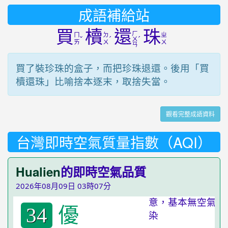
成語補給站
買
櫝
還
珠
ㄏ
ㄇ
ㄉ
ㄓ
ˇ
ˊ
ˊ
ㄨ
ㄞ
ㄨ
ㄨ
ㄢ
買了裝珍珠的盒子，而把珍珠退還。後用「買
櫝還珠」比喻捨本逐末，取捨失當。
觀看完整成語資料
台灣即時空氣質量指數（AQI）
Hualien
的即時空氣品質
2026年08月09日 03時07分
優
34