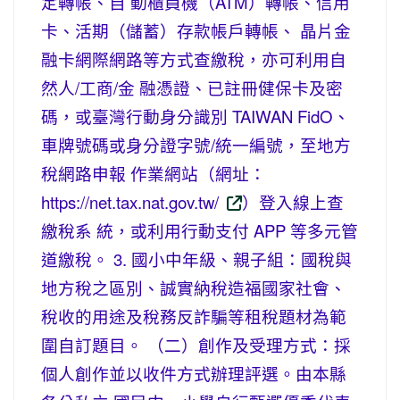
定轉帳、自 動櫃員機（ATM）轉帳、信用
卡、活期（儲蓄）存款帳戶轉帳、 晶片金
融卡網際網路等方式查繳稅，亦可利用自
然人/工商/金 融憑證、已註冊健保卡及密
碼，或臺灣行動身分識別 TAIWAN FidO、
車牌號碼或身分證字號/統一編號，至地方
稅網路申報 作業網站（網址：
https://net.tax.nat.gov.tw/
）登入線上查
繳稅系 統，或利用行動支付 APP 等多元管
道繳稅。 3. 國小中年級、親子組：國稅與
地方稅之區別、誠實納稅造福國家社會、
稅收的用途及稅務反詐騙等租稅題材為範
圍自訂題目。 （二）創作及受理方式：採
個人創作並以收件方式辦理評選。由本縣