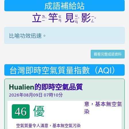
成語補給站
立
竿
見
影
ㄐ
ㄌ
ㄍ
ㄧ
ˋ
ˋ
ˇ
ㄧ
ㄧ
ㄢ
ㄥ
ㄢ
比喻功效迅速。
觀看完整成語資料
台灣即時空氣質量指數（AQI）
Hualien
的即時空氣品質
2026年08月09日 07時10分
優
46
空氣質量令人滿意，基本無空氣污染