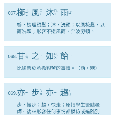
櫛
風
沐
雨
ㄐ
067.
ㄈ
ㄇ
ㄧ
ˊ
ˋ
ㄩ
ˇ
ㄥ
ㄨ
ㄝ
櫛，梳理頭髮；沐，洗頭；以風梳髮，以
雨洗頭；形容不避風雨，奔波勞頓。
甘
之
如
飴
068.
ㄍ
ㄖ
ㄓ
ˊ
ㄧ
ˊ
ㄢ
ㄨ
比喻樂於承擔艱苦的事情。（飴，糖）
亦
步
亦
趨
069.
ㄅ
ㄑ
ㄧ
ˋ
ˋ
ㄧ
ˋ
ㄨ
ㄩ
步，慢步；趨，快走；原指學生緊隨老
師。後來形容任何事情都模仿或追隨別