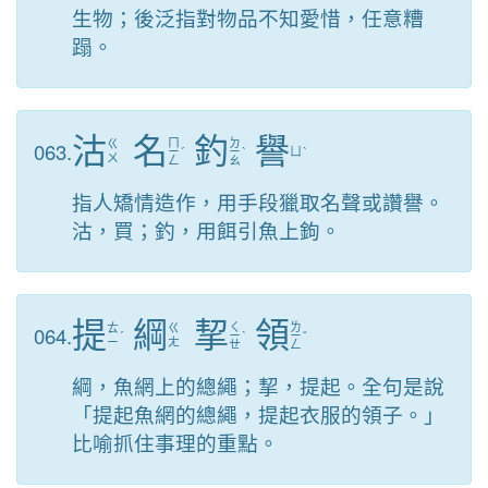
生物；後泛指對物品不知愛惜，任意糟
蹋。
沽
名
釣
譽
ㄇ
ㄉ
063.
ㄍ
ㄧ
ˊ
ㄧ
ˋ
ㄩ
ˋ
ㄨ
ㄥ
ㄠ
指人矯情造作，用手段獵取名聲或讚譽。
沽，買；釣，用餌引魚上鉤。
提
綱
挈
領
ㄑ
ㄌ
064.
ㄊ
ㄍ
ˊ
ㄧ
ˋ
ㄧ
ˇ
ㄧ
ㄤ
ㄝ
ㄥ
綱，魚網上的總繩；挈，提起。全句是說
「提起魚網的總繩，提起衣服的領子。」
比喻抓住事理的重點。