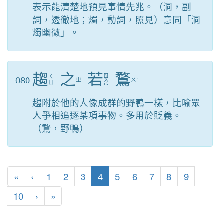
表示能清楚地預見事情先兆。（洞，副
詞，透徹地；燭，動詞，照見）意同「洞
燭幽微」。
趨
之
若
鶩
ㄖ
080.
ㄑ
ㄓ
ㄨ
ˋ
ㄨ
ˋ
ㄩ
ㄛ
趨附於他的人像成群的野鴨一樣，比喻眾
人爭相追逐某項事物。多用於貶義。
（鶩，野鴨）
第一頁
上一頁
(目前頁次)
«
‹
1
2
3
4
5
6
7
8
9
下一頁
最後頁
10
›
»