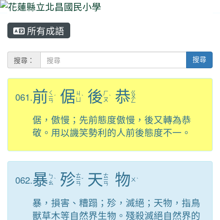
所有成語
⏸
搜尋：
搜尋
前
倨
後
恭
ㄑ
ㄍ
061.
ㄐ
ㄏ
ㄧ
ˊ
ˋ
ˋ
ㄨ
ㄩ
ㄡ
ㄢ
ㄥ
倨，傲慢；先前態度傲慢，後又轉為恭
敬。用以譏笑勢利的人前後態度不一。
暴
殄
天
物
ㄊ
ㄊ
062.
ㄅ
ˋ
ㄧ
ˇ
ㄧ
ㄨ
ˋ
ㄠ
ㄢ
ㄢ
暴，損害、糟蹋；殄，滅絕；天物，指鳥
獸草木等自然界生物。殘殺滅絕自然界的