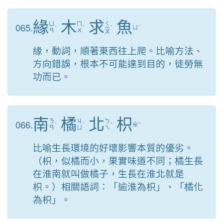
緣
木
求
魚
ㄑ
065.
ㄩ
ㄇ
ˊ
ˋ
ㄧ
ˊ
ㄩ
ˊ
ㄢ
ㄨ
ㄡ
緣，動詞，順著東西往上爬。比喻方法、
方向錯誤，根本不可能達到目的，徒勞無
功而已。
南
橘
北
枳
066.
ㄋ
ㄐ
ㄅ
ˊ
ˊ
ˇ
ㄓ
ˇ
ㄢ
ㄩ
ㄟ
比喻生長環境的好壞影響本質的優劣。
（枳，似橘而小，果實味道不同；橘生長
在淮南就叫做橘子，生長在淮北就是
枳。）相關語詞：「逾淮為枳」、「橘化
為枳」。