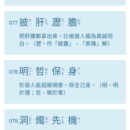
披
肝
瀝
膽
077.
ㄆ
ㄍ
ㄌ
ㄉ
ˋ
ˇ
ㄧ
ㄢ
ㄧ
ㄢ
把肝膽都拿出來。比喻做人極為真誠坦
白。（瀝，作「披露」、「表陳」解）
明
哲
保
身
ㄇ
078.
ㄓ
ㄅ
ㄕ
ㄧ
ˊ
ˊ
ˇ
ㄜ
ㄠ
ㄣ
ㄥ
形容人能迴避禍患，保全己身。（明，明
於理；哲，察於事）
洞
燭
先
機
ㄉ
ㄒ
079.
ㄓ
ㄐ
ㄨ
ˋ
ˊ
ㄧ
ㄨ
ㄧ
ㄥ
ㄢ