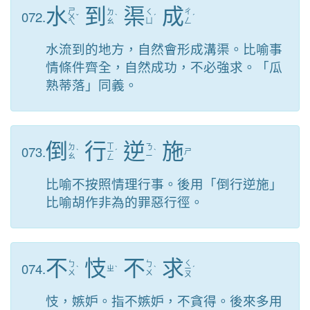
水
到
渠
成
ㄕ
072.
ㄉ
ㄑ
ㄔ
ㄨ
ˇ
ˋ
ˊ
ˊ
ㄠ
ㄩ
ㄥ
ㄟ
水流到的地方，自然會形成溝渠。比喻事
情條件齊全，自然成功，不必強求。「瓜
熟蒂落」同義。
倒
行
逆
施
ㄒ
073.
ㄉ
ㄋ
ˋ
ㄧ
ˊ
ˋ
ㄕ
ㄠ
ㄧ
ㄥ
比喻不按照情理行事。後用「倒行逆施」
比喻胡作非為的罪惡行徑。
不
忮
不
求
ㄑ
074.
ㄅ
ㄅ
ˋ
ㄓ
ˋ
ˋ
ㄧ
ˊ
ㄨ
ㄨ
ㄡ
忮，嫉妒。指不嫉妒，不貪得。後來多用