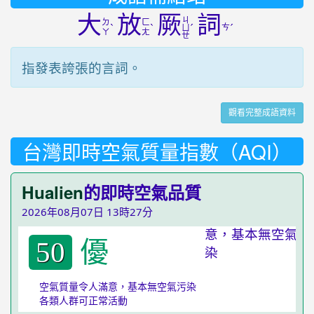
大
放
厥
詞
ㄐ
ㄉ
ㄈ
ˋ
ˋ
ˊ
ㄘ
ˊ
ㄩ
ㄚ
ㄤ
ㄝ
指發表誇張的言詞。
觀看完整成語資料
台灣即時空氣質量指數（AQI）
Hualien
的即時空氣品質
2026年08月07日 13時27分
優
50
空氣質量令人滿意，基本無空氣污染
各類人群可正常活動