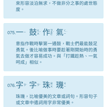
來形容淡泊無求，不做非分之事的處世態
度。
一
鼓
作
氣
ㄗ
075.
ㄍ
ㄑ
ㄧ
ˇ
ㄨ
ˋ
ˋ
ㄨ
ㄧ
ㄛ
意指作戰時擊第一通鼓，戰士們最能鼓足
勇氣。後比喻做事時要趁著剛開始時的勇
氣去做才容易成功。與「打鐵趁熱、一氣
呵成」相似。
字
字
珠
璣
076.
ㄓ
ㄐ
ㄗ
ˋ
ㄗ
ˋ
ㄨ
ㄧ
珠璣，比喻優美的文章或詞句。形容句子
或文章中遣詞用字非常優美。