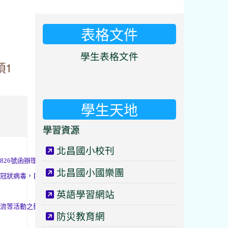
表格文件
⏸
學生表格文件
項1
學生天地
學習資源
北昌國小校刊
826號函辦理。
北昌國小國樂團
冠狀病毒，目前仍有感染風
英語學習網站
流等活動之教職員工生對該疾
防災教育網