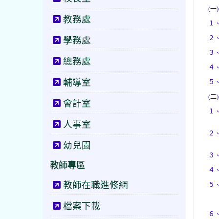
(一)
教務處
１
學務處
２
３
總務處
４
輔導室
５
(二)
會計室
１
人事室
２
幼兒園
３
教師專區
４
教師在職進修網
５
檔案下載
６