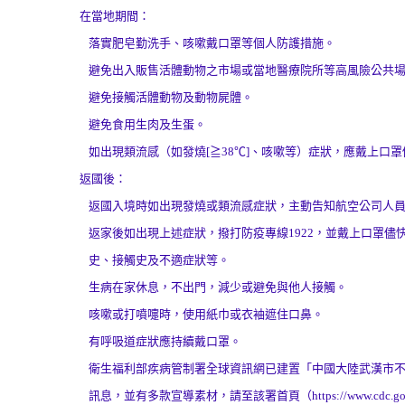
在當地期間：
、
落實肥皂勤洗手、咳嗽戴口罩等個人防護措施。
、
避免出入販售活體動物之市場或當地醫療院所等高風險公共
、
避免接觸活體動物及動物屍體。
、
避免食用生肉及生蛋。
、
如出現類流感（如發燒[≧38℃]、咳嗽等）症狀，應戴上口
返國後：
、
返國入境時如出現發燒或類流感症狀，主動告知航空公司人
返家後如出現上述症狀，撥打防疫專線1922，並戴上口罩儘
、
史、接觸史及不適症狀等。
、
生病在家休息，不出門，減少或避免與他人接觸。
、
咳嗽或打噴嚏時，使用紙巾或衣袖遮住口鼻。
、
有呼吸道症狀應持續戴口罩。
衛生福利部疾病管制署全球資訊網已建置「中國大陸武漢市
、
訊息，並有多款宣導素材，請至該署首頁（https://www.cdc.gov