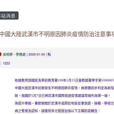
站消息
中國大陸武漢市不明原因肺炎疫情防治注意事
吳昭靜
-
學務處
| 2020-01-30 | 點
 1223
、
依據教育部國民及學前教育署109年1月15日臺教國署學字第1090005
中國大陸武漢市近期發生不明原因肺炎疫情，病原體初步判定為新型
、
險，我國於1月7日已將武漢市國際旅遊疫情建議等級列為第一級。
為提升寒假、春節期間於武漢市或鄰近地區從事旅遊、探親、學術交
、
病之警覺及認知，請運用多元管道加強以下正確防疫觀念：