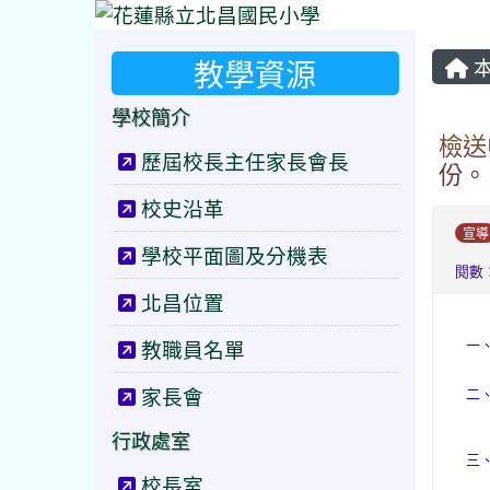
教學資源
本
學校簡介
檢送
歷屆校長主任家長會長
份。
校史沿革
宣導
學校平面圖及分機表
閱數：
北昌位置
教職員名單
一
家長會
二
行政處室
三
校長室