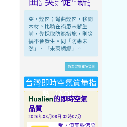
曲
突
徙
薪
ㄑ
ㄊ
ㄒ
ˊ
ˇ
ㄧ
ㄩ
ㄨ
ㄧ
ㄣ
突，煙囪；彎曲煙囪，移開
木材。比喻在禍患未發生
前，先採取防範措施，則災
禍不會發生。同「防患未
然」、「未雨綢繆」。
觀看完整成語資料
台灣即時空氣質量指
數（AQI）
Hualien
的即時空氣
品質
2026年08月08日 02時07分