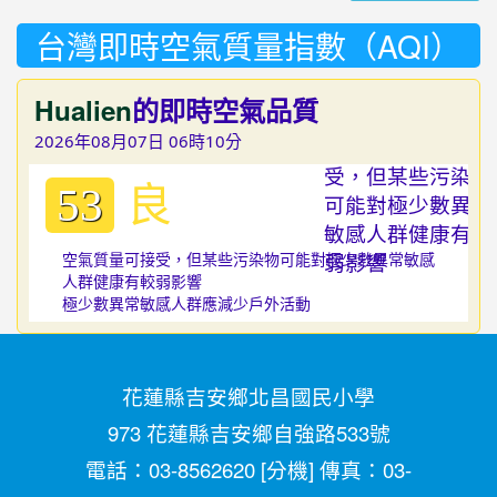
台灣即時空氣質量指數（AQI）
Hualien
的即時空氣品質
2026年08月07日 06時10分
良
53
空氣質量可接受，但某些污染物可能對極少數異常敏感
人群健康有較弱影響
極少數異常敏感人群應減少戶外活動
花蓮縣吉安鄉北昌國民小學
973 花蓮縣吉安鄉自強路533號
電話：03-8562620 [
分機
] 傳真：03-