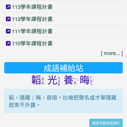
113學年課程計畫
112學年課程計畫
111學年課程計畫
110學年課程計畫
[
more...
]
成語補給站
韜
光
養
晦
ㄍ
ㄏ
ㄊ
ㄧ
ˇ
ˋ
ㄨ
ㄨ
ㄠ
ㄤ
ㄤ
ㄟ
韜，隱藏；晦，昏暗。比喻把聲名或才華隱藏
起來不外露。
觀看完整成語資料