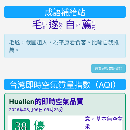
成語補給站
毛
遂
自
薦
ㄙ
ㄐ
ㄇ
ˊ
ˋ
ㄗ
ˋ
ˋ
ㄨ
ㄧ
ㄠ
ㄟ
ㄢ
毛遂，戰國趙人，為平原君食客。比喻自我推
薦。
觀看完整成語資料
台灣即時空氣質量指數（AQI）
Hualien
的即時空氣品質
2026年08月06日 09時25分
優
38