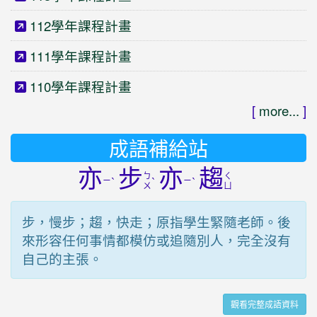
112學年課程計畫
111學年課程計畫
110學年課程計畫
[
more...
]
成語補給站
亦
步
亦
趨
ㄅ
ㄑ
ㄧ
ˋ
ˋ
ㄧ
ˋ
ㄨ
ㄩ
步，慢步；趨，快走；原指學生緊隨老師。後
來形容任何事情都模仿或追隨別人，完全沒有
自己的主張。
觀看完整成語資料