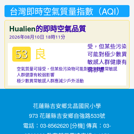
台灣即時空氣質量指數（AQI）
Hualien
的即時空氣品質
2026年08月10日 18時11分
良
53
空氣質量可接受，但某些污染物可能對極少數異常敏感
人群健康有較弱影響
極少數異常敏感人群應減少戶外活動
花蓮縣吉安鄉北昌國民小學
973 花蓮縣吉安鄉自強路533號
電話：03-8562620 [
分機
] 傳真：03-