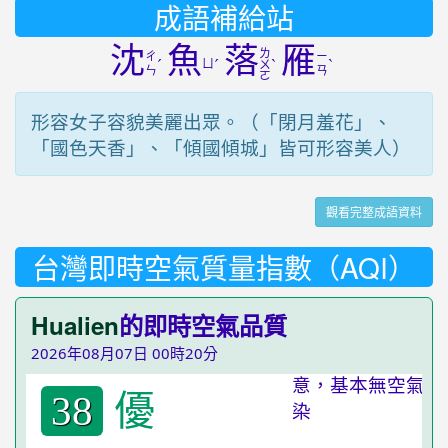
成語補給站
沈
魚
落
雁
ㄌ
ㄔ
ㄧ
ˊ
ㄩ
ˊ
ˋ
ˋ
ㄨ
ㄣ
ㄢ
ㄛ
形容女子容貌美麗出眾。（「閉月羞花」、
「國色天香」、「傾國傾城」皆可形容美人）
觀看完整成語資料
台灣即時空氣質量指數（AQI）
Hualien
的即時空氣品質
2026年08月07日 00時20分
優
38