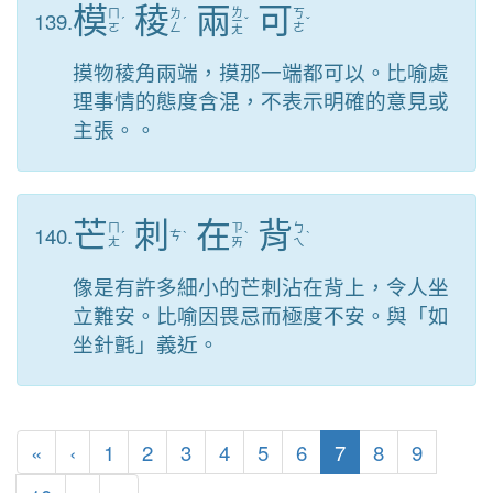
模
稜
兩
可
ㄌ
139.
ㄇ
ㄌ
ㄎ
ˊ
ˊ
ㄧ
ˇ
ˇ
ㄛ
ㄥ
ㄜ
ㄤ
摸物稜角兩端，摸那一端都可以。比喻處
理事情的態度含混，不表示明確的意見或
主張。。
芒
刺
在
背
140.
ㄇ
ㄗ
ㄅ
ˊ
ㄘ
ˋ
ˋ
ˋ
ㄤ
ㄞ
ㄟ
像是有許多細小的芒刺沾在背上，令人坐
立難安。比喻因畏忌而極度不安。與「如
坐針氈」義近。
第一頁
上一頁
(目前頁次)
«
‹
1
2
3
4
5
6
7
8
9