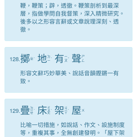
鞭，鞭策；辟，透徹。鞭策剖析到最深
層，指做學問自我督策，深入精微研究。
後多以之形容言辭或文章說理深刻、透
徹。
擲
地
有
聲
128.
ㄉ
ㄧ
ㄕ
ㄓ
ˊ
ˋ
ˇ
ㄧ
ㄡ
ㄥ
形容文辭巧妙華美、說話音韻鏗鏘一有
致。
疊
床
架
屋
ㄉ
ㄔ
ㄐ
129.
ㄧ
ˊ
ㄨ
ˊ
ㄧ
ˋ
ㄨ
ㄝ
ㄤ
ㄚ
比喻一切措施，如說話、作文、設施制度
等，重複其事，全無創建發明。「屋下架