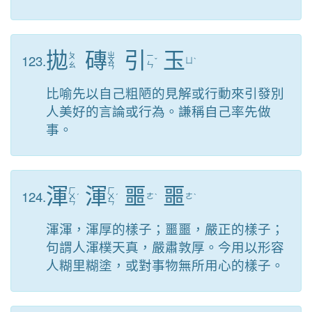
拋
磚
引
玉
ㄓ
123.
ㄆ
ㄧ
ㄨ
ˇ
ㄩ
ˋ
ㄠ
ㄣ
ㄢ
比喻先以自己粗陋的見解或行動來引發別
人美好的言論或行為。謙稱自己率先做
事。
渾
渾
噩
噩
ㄏ
ㄏ
124.
ㄨ
ˊ
ㄨ
ˊ
ㄜ
ˋ
ㄜ
ˋ
ㄣ
ㄣ
渾渾，渾厚的樣子；噩噩，嚴正的樣子；
句謂人渾樸天真，嚴肅敦厚。今用以形容
人糊里糊塗，或對事物無所用心的樣子。