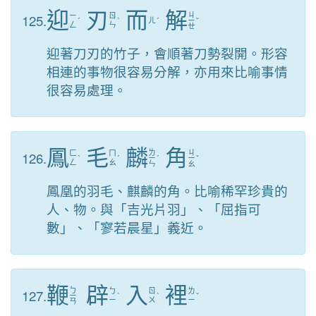
迎
刃
而
解
ㄐ
125.
ㄧ
ㄖ
ˊ
ˋ
ㄦ
ˊ
ㄧ
ˇ
ㄥ
ㄣ
ㄝ
迎著刀刃的竹子，會順著刀勢裂開。形容
相連的事物很容易分解，亦用來比喻事情
很容易處理。
鳳
毛
麟
角
ㄌ
ㄐ
126.
ㄈ
ㄇ
ˋ
ˊ
ㄧ
ˊ
ㄧ
ˇ
ㄥ
ㄠ
ㄣ
ㄠ
鳳凰的羽毛、麒麟的角。比喻稀罕珍貴的
人、物。與「吉光片羽」、「屈指可
數」、「寥若晨星」義近。
鞭
辟
入
裡
ㄅ
127.
ㄅ
ㄖ
ㄌ
ㄧ
ˋ
ˋ
ˇ
ㄧ
ㄨ
ㄧ
ㄢ