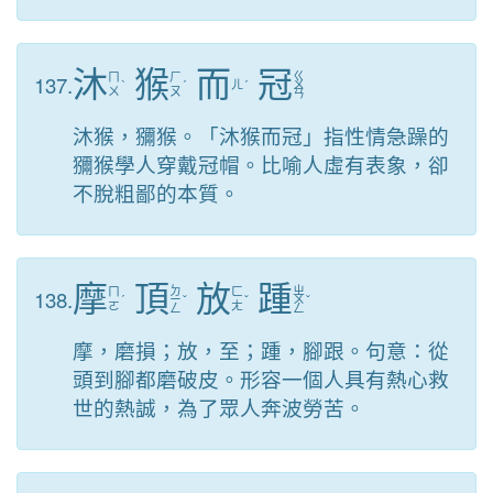
沐
猴
而
冠
ㄍ
137.
ㄇ
ㄏ
ˋ
ˊ
ㄦ
ˊ
ㄨ
ㄨ
ㄡ
ㄢ
沐猴，獼猴。「沐猴而冠」指性情急躁的
獼猴學人穿戴冠帽。比喻人虛有表象，卻
不脫粗鄙的本質。
摩
頂
放
踵
ㄉ
ㄓ
138.
ㄇ
ㄈ
ˊ
ㄧ
ˇ
ˇ
ㄨ
ˇ
ㄛ
ㄤ
ㄥ
ㄥ
摩，磨損；放，至；踵，腳跟。句意：從
頭到腳都磨破皮。形容一個人具有熱心救
世的熱誠，為了眾人奔波勞苦。