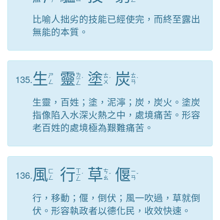
ㄢ
ㄥ
比喻人拙劣的技能已經使完，而終至露出
無能的本質。
生
靈
塗
炭
ㄌ
135.
ㄕ
ㄊ
ㄊ
ㄧ
ˊ
ˊ
ˋ
ㄥ
ㄨ
ㄢ
ㄥ
生靈，百姓；塗，泥濘；炭，炭火。塗炭
指像陷入水深火熱之中，處境痛苦。形容
老百姓的處境極為艱難痛苦。
風
行
草
偃
ㄒ
136.
ㄈ
ㄘ
ㄧ
ㄧ
ˊ
ˇ
ˇ
ㄥ
ㄠ
ㄢ
ㄥ
行，移動；偃，倒伏；風一吹過，草就倒
伏。形容執政者以德化民，收效快速。