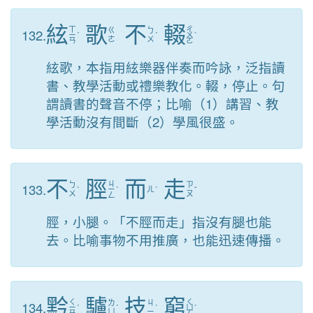
絃
歌
不
輟
ㄒ
ㄔ
132.
ㄍ
ㄅ
ㄧ
ˊ
ˊ
ㄨ
ˋ
ㄜ
ㄨ
ㄢ
ㄛ
絃歌，本指用絃樂器伴奏而吟詠，泛指讀
書、教學活動或禮樂教化。輟，停止。句
謂讀書的聲音不停；比喻（1）講習、教
學活動沒有間斷（2）學風很盛。
不
脛
而
走
ㄐ
133.
ㄅ
ㄗ
ˋ
ㄧ
ˋ
ㄦ
ˊ
ˇ
ㄨ
ㄡ
ㄥ
脛，小腿。「不脛而走」指沒有腿也能
去。比喻事物不用推廣，也能迅速傳播。
黔
驢
技
窮
ㄑ
ㄑ
134.
ㄌ
ㄐ
ㄧ
ˊ
ˊ
ˋ
ㄩ
ˊ
ㄩ
ㄧ