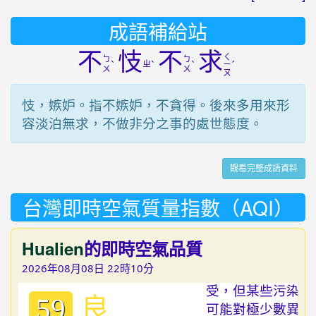
成語補給站
不
忮
不
求
ㄑ
ㄅ
ㄅ
ˋ
ㄓ
ˋ
ˋ
ˊ
ㄧ
ㄨ
ㄨ
ㄡ
忮，嫉妒。指不嫉妒，不貪得。後來多用來形
容淡泊無求，不做非分之事的處世態度。
觀看完整成語資料
台灣即時空氣質量指數（AQI）
Hualien
的即時空氣品質
2026年08月08日 22時10分
良
59