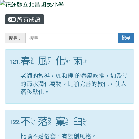
所有成語
⏸
搜尋：
搜尋
春
風
化
雨
ㄔ
ㄏ
121.
ㄈ
ㄨ
ㄨ
ˋ
ㄩ
ˇ
ㄥ
ㄣ
ㄚ
老師的教導，如和暖 的春風吹拂，如及時
的雨水潤化萬物。比喻完善的教化，使人
潛移默化。
不
落
窠
臼
ㄌ
ㄐ
122.
ㄅ
ㄎ
ˋ
ㄨ
ˋ
ㄧ
ˋ
ㄨ
ㄜ
ㄛ
ㄡ
比喻不落俗套，有獨創風格。