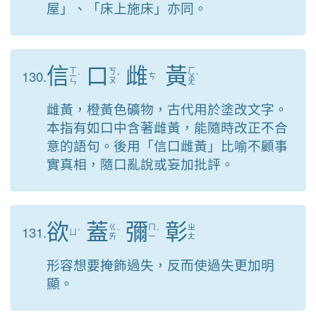
屋」、「床上施床」亦同。
信
口
雌
黃
ㄒ
ㄏ
130.
ㄎ
ㄧ
ˋ
ˇ
ㄘ
ㄨ
ˊ
ㄡ
ㄣ
ㄤ
雌黃，橙黃色礦物，古代用於塗改文字。
本指有如口中含著雌黃，能隨時改正不合
意的語句。後用「信口雌黃」比喻不顧事
實真相，隨口亂說或妄加批評。
欲
蓋
彌
彰
131.
ㄍ
ㄇ
ㄓ
ㄩ
ˋ
ˋ
ˊ
ㄞ
ㄧ
ㄤ
形容想要掩飾過失，反而使過失更加明
顯。