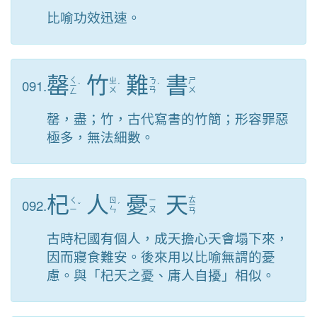
比喻功效迅速。
罄
竹
難
書
ㄑ
091.
ㄓ
ㄋ
ㄕ
ㄧ
ˋ
ˊ
ˊ
ㄨ
ㄢ
ㄨ
ㄥ
罄，盡；竹，古代寫書的竹簡；形容罪惡
極多，無法細數。
杞
人
憂
天
ㄊ
092.
ㄑ
ㄖ
ㄧ
ˇ
ˊ
ㄧ
ㄧ
ㄣ
ㄡ
ㄢ
古時杞國有個人，成天擔心天會塌下來，
因而寢食難安。後來用以比喻無謂的憂
慮。與「杞天之憂、庸人自擾」相似。