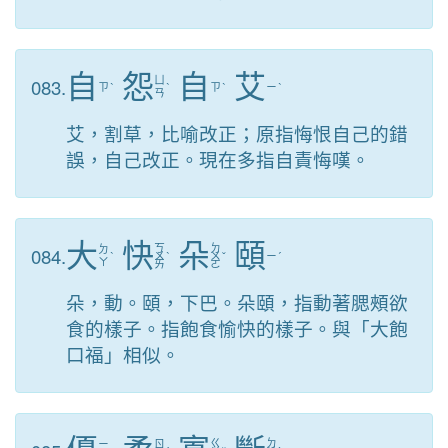
自
怨
自
艾
083.
ㄩ
ㄗ
ˋ
ˋ
ㄗ
ˋ
ㄧ
ˋ
ㄢ
艾，割草，比喻改正；原指悔恨自己的錯
誤，自己改正。現在多指自責悔嘆。
大
快
朵
頤
ㄎ
ㄉ
084.
ㄉ
ˋ
ㄨ
ˋ
ㄨ
ˇ
ㄧ
ˊ
ㄚ
ㄞ
ㄛ
朵，動。頤，下巴。朵頤，指動著腮頰欲
食的樣子。指飽食愉快的樣子。與「大飽
口福」相似。
ㄍ
ㄉ
ㄧ
ㄖ