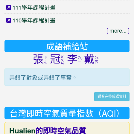
111學年課程計畫
110學年課程計畫
[
more...
]
成語補給站
張
冠
李
戴
ㄍ
ㄓ
ㄌ
ㄉ
ˇ
ˋ
ㄨ
ㄤ
ㄧ
ㄞ
ㄢ
弄錯了對象或弄錯了事實。
觀看完整成語資料
台灣即時空氣質量指數（AQI）
Hualien
的即時空氣品質