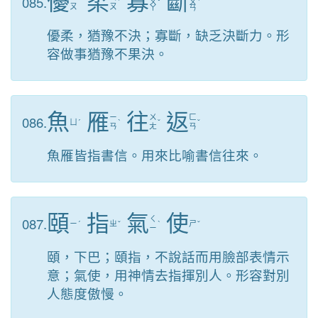
優
柔
寡
斷
085.
ˊ
ㄨ
ˇ
ㄨ
ˋ
ㄡ
ㄡ
ㄚ
ㄢ
優柔，猶豫不決；寡斷，缺乏決斷力。形
容做事猶豫不果決。
魚
雁
往
返
086.
ㄧ
ㄨ
ㄈ
ㄩ
ˊ
ˋ
ˇ
ˇ
ㄢ
ㄤ
ㄢ
魚雁皆指書信。用來比喻書信往來。
頤
指
氣
使
087.
ㄑ
ㄧ
ˊ
ㄓ
ˇ
ˋ
ㄕ
ˇ
ㄧ
頤，下巴；頤指，不說話而用臉部表情示
意；氣使，用神情去指揮別人。形容對別
人態度傲慢。