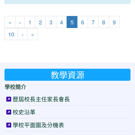
第一頁
上一頁
(目前頁次)
«
‹
1
2
3
4
5
6
7
8
9
下一頁
最後頁
10
›
»
教學資源
學校簡介
歷屆校長主任家長會長
校史沿革
學校平面圖及分機表