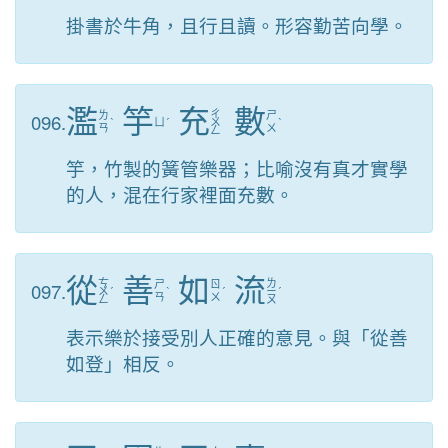
掛書於牛角，且行且讀。形容勤苦向學。
濫
竽
充
數
ㄔ
096.
ㄌ
ㄕ
ˋ
ㄩ
ˊ
ㄨ
ˋ
ㄢ
ㄨ
ㄥ
竽，竹製的簧管樂器；比喻沒有真才實學
的人，混在行家裡面充數。
從
善
如
流
ㄘ
ㄌ
097.
ㄕ
ㄖ
ㄨ
ˊ
ˋ
ˊ
ㄧ
ˊ
ㄢ
ㄨ
ㄥ
ㄡ
表示樂於接受別人正確的意見。與「從善
如登」相反。