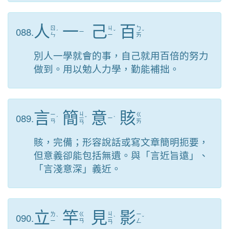
人
一
己
百
088.
ㄖ
ㄐ
ㄅ
ˊ
ㄧ
ˇ
ˇ
ㄣ
ㄧ
ㄞ
別人一學就會的事，自己就用百倍的努力
做到。用以勉人力學，勤能補拙。
言
簡
意
賅
ㄐ
089.
ㄧ
ㄍ
ˊ
ㄧ
ˇ
ㄧ
ˋ
ㄢ
ㄞ
ㄢ
賅，完備；形容說話或寫文章簡明扼要，
但意義卻能包括無遺。與「言近旨遠」、
「言淺意深」義近。
立
竿
見
影
ㄐ
090.
ㄌ
ㄍ
ㄧ
ˋ
ㄧ
ˋ
ˇ
ㄧ
ㄢ
ㄥ
ㄢ