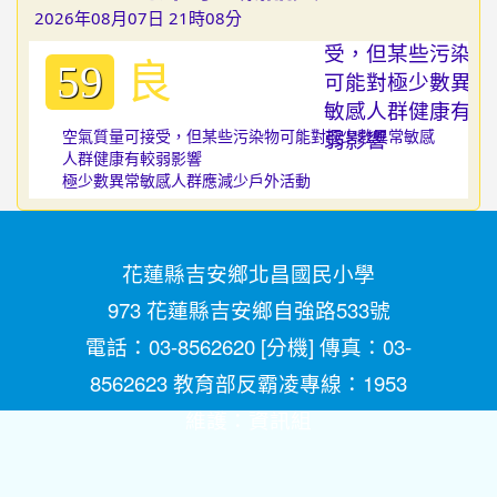
2026年08月07日 21時08分
良
59
空氣質量可接受，但某些污染物可能對極少數異常敏感
人群健康有較弱影響
極少數異常敏感人群應減少戶外活動
花蓮縣吉安鄉北昌國民小學
973 花蓮縣吉安鄉自強路533號
電話：03-8562620 [
分機
] 傳真：03-
8562623 教育部反霸凌專線：1953
維護：
資訊組