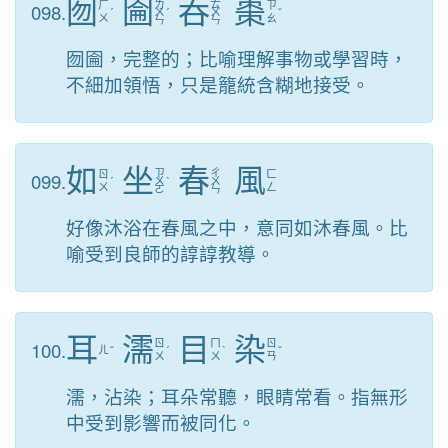
囫
圇
吞
棗
ㄌ
ㄊ
098.
ㄏ
ㄗ
ˊ
ㄨ
ˊ
ㄨ
ˇ
ㄨ
ㄠ
ㄣ
ㄣ
囫圇，完整的；比喻理解事物或學習時，
不細加領悟，只是籠統含糊地接受。
如
坐
春
風
ㄗ
ㄔ
099.
ㄖ
ㄈ
ˊ
ㄨ
ˋ
ㄨ
ㄨ
ㄥ
ㄛ
ㄣ
好像沐浴在春風之中，意同如沐春風。比
喻受到良師的諄諄教導。
耳
濡
目
染
100.
ㄖ
ㄇ
ㄖ
ㄦ
ˇ
ˊ
ˋ
ˇ
ㄨ
ㄨ
ㄢ
濡，沾染；耳朵常聽，眼睛常看。指無形
中受到影響而被同化。