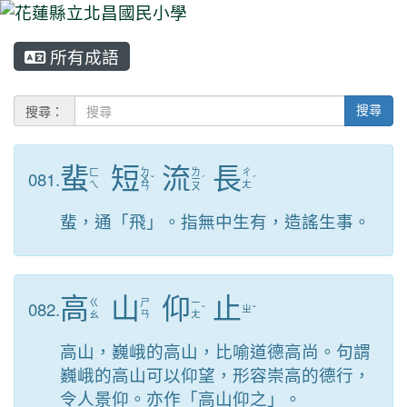
所有成語
⏸
搜尋：
搜尋
蜚
短
流
長
ㄉ
ㄌ
081.
ㄈ
ㄔ
ㄨ
ˇ
ㄧ
ˊ
ˊ
ㄟ
ㄤ
ㄢ
ㄡ
蜚，通「飛」。指無中生有，造謠生事。
高
山
仰
止
082.
ㄍ
ㄕ
ㄧ
ˇ
ㄓ
ˇ
ㄠ
ㄢ
ㄤ
高山，巍峨的高山，比喻道德高尚。句謂
巍峨的高山可以仰望，形容崇高的德行，
令人景仰。亦作「高山仰之」。