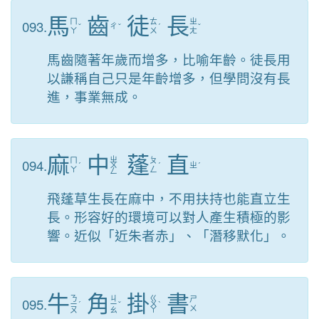
馬
齒
徒
長
093.
ㄇ
ㄊ
ㄓ
ˇ
ㄔ
ˇ
ˊ
ˇ
ㄚ
ㄨ
ㄤ
馬齒隨著年歲而增多，比喻年齡。徒長用
以謙稱自己只是年齡增多，但學問沒有長
進，事業無成。
麻
中
蓬
直
ㄓ
094.
ㄇ
ㄆ
ˊ
ㄨ
ˊ
ㄓ
ˊ
ㄚ
ㄥ
ㄥ
飛蓬草生長在麻中，不用扶持也能直立生
長。形容好的環境可以對人產生積極的影
響。近似「近朱者赤」、「潛移默化」。
牛
角
掛
書
ㄋ
ㄐ
ㄍ
095.
ㄕ
ㄧ
ˊ
ㄧ
ˇ
ㄨ
ˋ
ㄨ
ㄡ
ㄠ
ㄚ