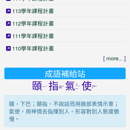
113學年課程計畫
112學年課程計畫
111學年課程計畫
110學年課程計畫
[
more...
]
成語補給站
頤
指
氣
使
ㄑ
ㄧ
ˊ
ㄓ
ˇ
ˋ
ㄕ
ˇ
ㄧ
頤，下巴；頤指，不說話而用臉部表情示意；
氣使，用神情去指揮別人。形容對別人態度傲
慢。