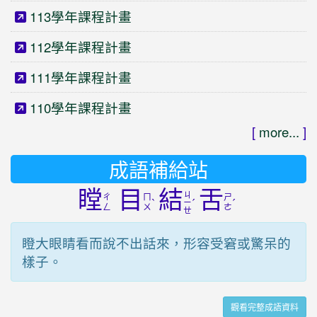
113學年課程計畫
112學年課程計畫
111學年課程計畫
110學年課程計畫
[
more...
]
成語補給站
瞠
目
結
舌
ㄐ
ㄔ
ㄇ
ㄕ
ˋ
ˊ
ˊ
ㄧ
ㄥ
ㄨ
ㄜ
ㄝ
瞪大眼睛看而說不出話來，形容受窘或驚呆的
樣子。
觀看完整成語資料