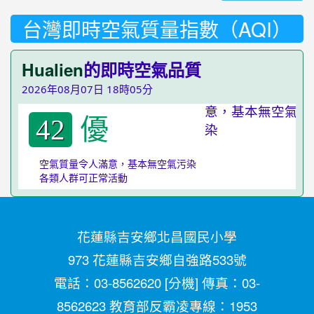
台灣即時空氣質量指數（AQI）
Hualien
的即時空氣品質
2026年08月07日 18時05分
優
42
空氣質量令人滿意，基本無空氣污染
各類人群可正常活動
花蓮縣吉安鄉北昌國民小學
973 花蓮縣吉安鄉自強路533號
電話：03-8562620 [
分機
] 傳真：03-
8562623 教育部反霸凌專線：1953