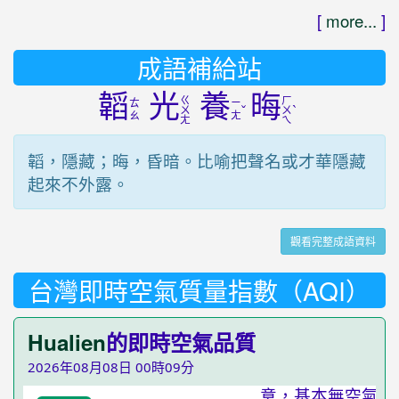
[
more...
]
成語補給站
韜
光
養
晦
ㄍ
ㄏ
ㄊ
ㄧ
ˇ
ˋ
ㄨ
ㄨ
ㄠ
ㄤ
ㄤ
ㄟ
韜，隱藏；晦，昏暗。比喻把聲名或才華隱藏
起來不外露。
觀看完整成語資料
台灣即時空氣質量指數（AQI）
Hualien
的即時空氣品質
2026年08月08日 00時09分