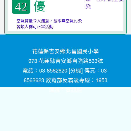
優
42
空氣質量令人滿意，基本無空氣污染
各類人群可正常活動
花蓮縣吉安鄉北昌國民小學
973 花蓮縣吉安鄉自強路533號
電話：03-8562620 [
分機
] 傳真：03-
8562623 教育部反霸凌專線：1953
維護：
資訊組