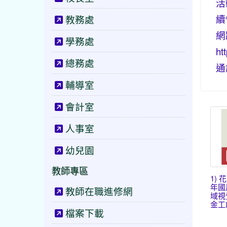
活
續
教務處
網
學務處
ht
總務處
通
輔導室
會計室
人事室
幼兒園
教師專區
1) 
年國
教師在職進修網
域視
金工創
檔案下載