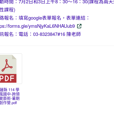
動時間：7月2日和3日上午8：30～16：30(課程為兩天
性課程)
路報名：填寫google表單報名，表單連結：
tps://forms.gle/ymsNjyKaL6NHAUub9
訊報名：電話：03-8323847#16 陳老師
花蓮縣 114 學
風國中-跨領
覺藝術-暑期
作營.pdf