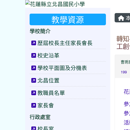
教學資源
本
學校簡介
轉知
歷屆校長主任家長會長
工創
校史沿革
曹琇
學校平面圖及分機表
199
北昌位置
花
教職員名單
參
家長會
參
行政處室
活
校長室