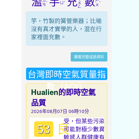
濫
竽
充
數
ㄌ
ㄕ
ˋ
ㄩ
ˊ
ˋ
ㄨ
ㄢ
ㄨ
ㄥ
竽，竹製的簧管樂器；比喻
沒有真才實學的人，混在行
家裡面充數。
觀看完整成語資料
台灣即時空氣質量指
數（AQI）
Hualien
的即時空氣
品質
2026年08月07日 06時10分
良
53