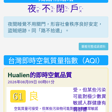
夜
不
閉
戶
ㄧ
ㄅ
ㄅ
ㄏ
ˋ
ˋ
ˋ
ˋ
ㄝ
ㄨ
ㄧ
ㄨ
夜間睡覺不用關門，形容社會秩序良好安定，
盜賊絕跡。同「路不拾遺」。
觀看完整成語資料
台灣即時空氣質量指數（AQI）
Hualien
的即時空氣品質
2026年08月09日 00時01分
良
61
空氣質量可接受，但某些污染物可能對極少數異常敏感