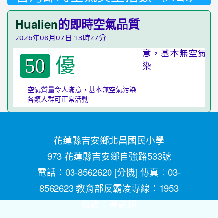
Hualien
的即時空氣品質
2026年08月07日 13時27分
優
50
空氣質量令人滿意，基本無空氣污染
各類人群可正常活動
花蓮縣吉安鄉北昌國民小學
973 花蓮縣吉安鄉自強路533號
電話：03-8562620 [
分機
] 傳真：03-
8562623 教育部反霸凌專線：1953
維護：
資訊組