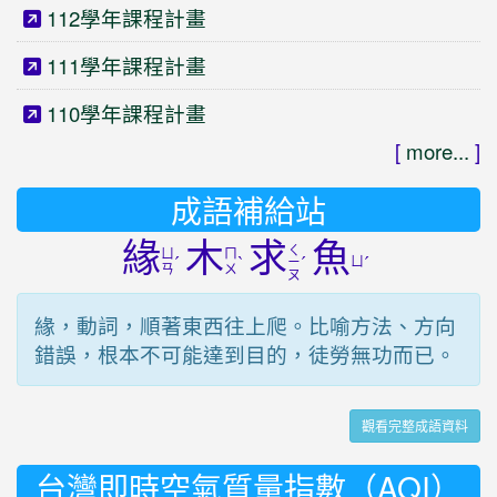
112學年課程計畫
111學年課程計畫
110學年課程計畫
[
more...
]
成語補給站
緣
木
求
魚
ㄑ
ㄩ
ㄇ
ˊ
ˋ
ˊ
ㄩ
ˊ
ㄧ
ㄢ
ㄨ
ㄡ
緣，動詞，順著東西往上爬。比喻方法、方向
錯誤，根本不可能達到目的，徒勞無功而已。
觀看完整成語資料
台灣即時空氣質量指數（AQI）