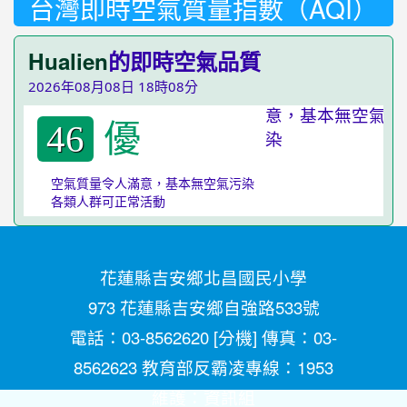
台灣即時空氣質量指數（AQI）
Hualien
的即時空氣品質
2026年08月08日 18時08分
優
46
空氣質量令人滿意，基本無空氣污染
各類人群可正常活動
花蓮縣吉安鄉北昌國民小學
973 花蓮縣吉安鄉自強路533號
電話：03-8562620 [
分機
] 傳真：03-
8562623 教育部反霸凌專線：1953
維護：
資訊組