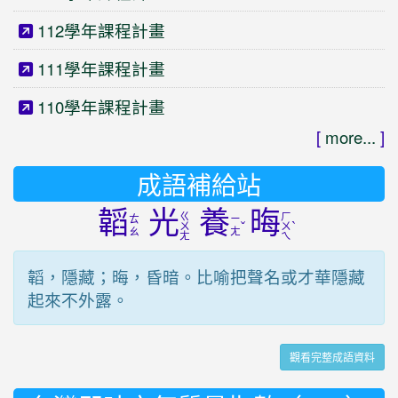
112學年課程計畫
111學年課程計畫
110學年課程計畫
[
more...
]
成語補給站
韜
光
養
晦
ㄍ
ㄏ
ㄊ
ㄧ
ˇ
ˋ
ㄨ
ㄨ
ㄠ
ㄤ
ㄤ
ㄟ
韜，隱藏；晦，昏暗。比喻把聲名或才華隱藏
起來不外露。
觀看完整成語資料