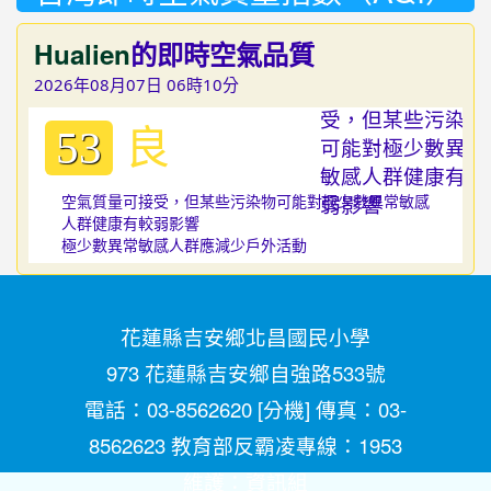
Hualien
的即時空氣品質
2026年08月07日 06時10分
良
53
空氣質量可接受，但某些污染物可能對極少數異常敏感
人群健康有較弱影響
極少數異常敏感人群應減少戶外活動
花蓮縣吉安鄉北昌國民小學
973 花蓮縣吉安鄉自強路533號
電話：03-8562620 [
分機
] 傳真：03-
8562623 教育部反霸凌專線：1953
維護：
資訊組