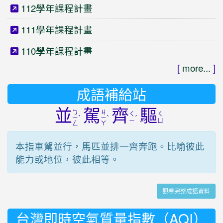
112學年課程計畫
111學年課程計畫
110學年課程計畫
[
more...
]
成語補給站
並
駕
齊
驅
ㄅ
ㄐ
ㄑ
ㄑ
ˋ
ˋ
ˊ
ㄧ
ㄧ
ㄧ
ㄩ
ㄥ
ㄚ
本指車駕並行，馬匹並排一齊奔跑。比喻彼此
能力或地位，彼此相等。
觀看完整成語資料
台灣即時空氣質量指數（AQI）