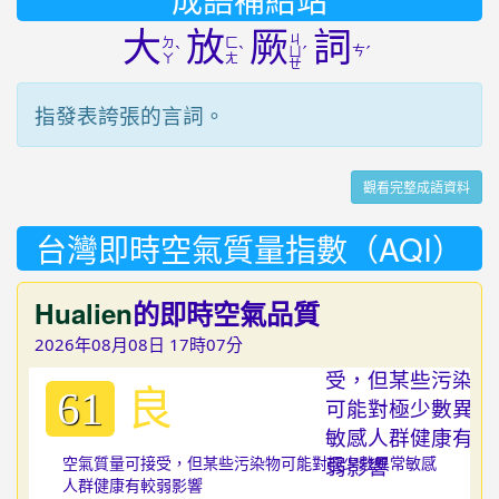
大
放
厥
詞
ㄐ
ㄉ
ㄈ
ˋ
ˋ
ˊ
ㄘ
ˊ
ㄩ
ㄚ
ㄤ
ㄝ
指發表誇張的言詞。
觀看完整成語資料
台灣即時空氣質量指數（AQI）
Hualien
的即時空氣品質
2026年08月08日 17時07分
良
61
空氣質量可接受，但某些污染物可能對極少數異常敏感
人群健康有較弱影響