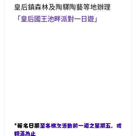
皇后鎮森林及陶驛陶藝等地辦理
「皇后國王池畔派對一日遊」
empty heading
empty heading
*
報名日期
至各梯次活動前一週之星期五，或
額滿為止