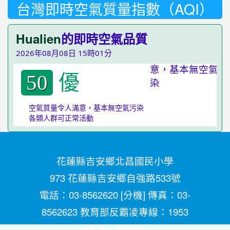
台灣即時空氣質量指數（AQI）
Hualien
的即時空氣品質
2026年08月08日 15時01分
優
50
空氣質量令人滿意，基本無空氣污染
各類人群可正常活動
花蓮縣吉安鄉北昌國民小學
973 花蓮縣吉安鄉自強路533號
電話：03-8562620 [
分機
] 傳真：03-
8562623 教育部反霸凌專線：1953
維護：
資訊組