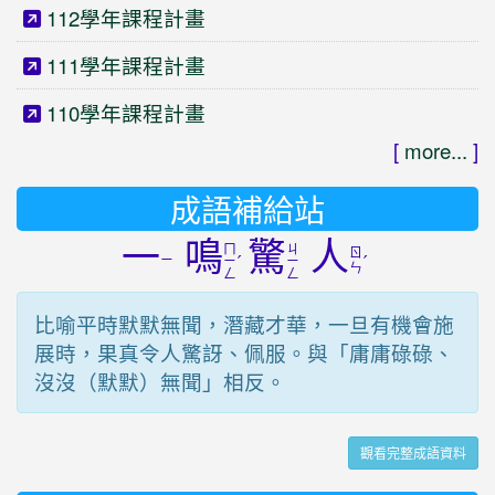
112學年課程計畫
111學年課程計畫
110學年課程計畫
[
more...
]
成語補給站
一
鳴
驚
人
ㄇ
ㄐ
ㄖ
ㄧ
ˊ
ˊ
ㄧ
ㄧ
ㄣ
ㄥ
ㄥ
比喻平時默默無聞，潛藏才華，一旦有機會施
展時，果真令人驚訝、佩服。與「庸庸碌碌、
沒沒（默默）無聞」相反。
觀看完整成語資料