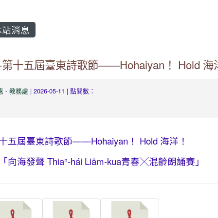
站消息
-第十五屆臺東詩歌節——Hohaiyan！ Hold 海
惠
-
教務處
| 2026-05-11 | 點閱數：
十五屆臺東詩歌節——Hohaiyan！ Hold 海洋！
「向海發聲 Thiaⁿ-hái Liām-kua青春╳混齡朗誦賽」