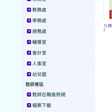
教務處
學務處
1) 
f
總務處
輔導室
會計室
人事室
幼兒園
教師專區
教師在職進修網
檔案下載