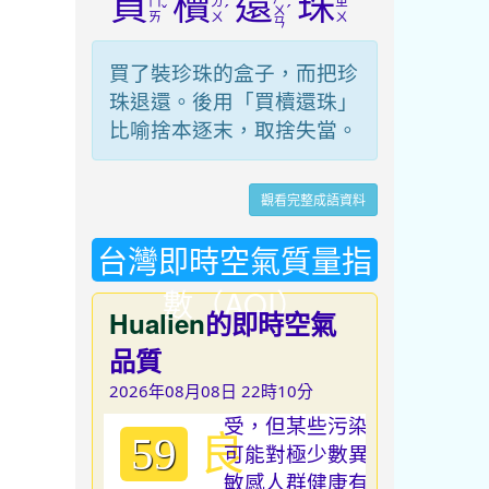
買
櫝
還
珠
ㄇ
ㄉ
ㄓ
ˇ
ˊ
ˊ
ㄨ
ㄞ
ㄨ
ㄨ
ㄢ
買了裝珍珠的盒子，而把珍
珠退還。後用「買櫝還珠」
比喻捨本逐末，取捨失當。
觀看完整成語資料
台灣即時空氣質量指
數（AQI）
Hualien
的即時空氣
品質
2026年08月08日 22時10分
良
59