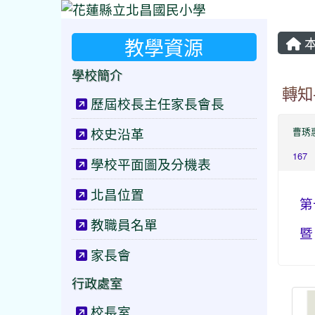
教學資源
本
學校簡介
轉知
歷屆校長主任家長會長
校史沿革
曹琇
167
學校平面圖及分機表
北昌位置
第
教職員名單
暨
家長會
行政處室
校長室