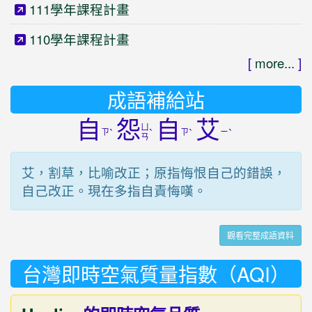
111學年課程計畫
110學年課程計畫
[
more...
]
成語補給站
自
怨
自
艾
ㄩ
ㄗ
ˋ
ˋ
ㄗ
ˋ
ㄧ
ˋ
ㄢ
艾，割草，比喻改正；原指悔恨自己的錯誤，
自己改正。現在多指自責悔嘆。
觀看完整成語資料
台灣即時空氣質量指數（AQI）