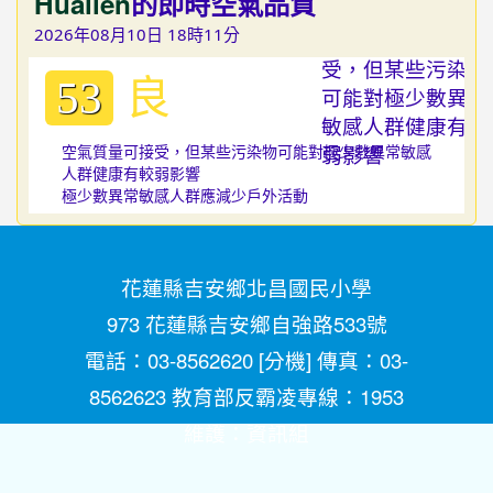
Hualien
的即時空氣品質
2026年08月10日 18時11分
良
53
空氣質量可接受，但某些污染物可能對極少數異常敏感
人群健康有較弱影響
極少數異常敏感人群應減少戶外活動
花蓮縣吉安鄉北昌國民小學
973 花蓮縣吉安鄉自強路533號
電話：03-8562620 [
分機
] 傳真：03-
8562623 教育部反霸凌專線：1953
維護：
資訊組