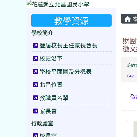
教學資源
本
學校簡介
財團
歷屆校長主任家長會長
徵文
校史沿革
許敏
學校平面圖及分機表
342
北昌位置
敬
教職員名單
家長會
行政處室
校長室