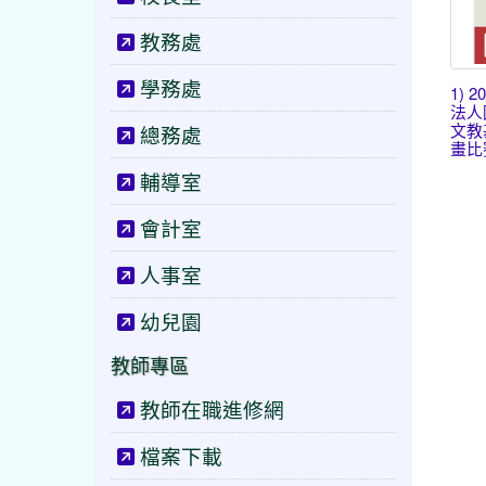
教務處
學務處
1) 
法人
文教
總務處
畫比賽
輔導室
會計室
人事室
幼兒園
教師專區
教師在職進修網
檔案下載