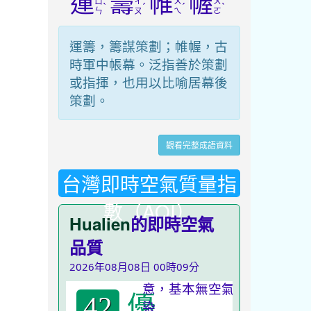
運
籌
帷
幄
ㄩ
ㄔ
ㄨ
ㄨ
ˋ
ˊ
ˊ
ˋ
ㄣ
ㄡ
ㄟ
ㄛ
運籌，籌謀策劃；帷幄，古
時軍中帳幕。泛指善於策劃
或指揮，也用以比喻居幕後
策劃。
觀看完整成語資料
台灣即時空氣質量指
數（AQI）
Hualien
的即時空氣
品質
2026年08月08日 00時09分
優
42