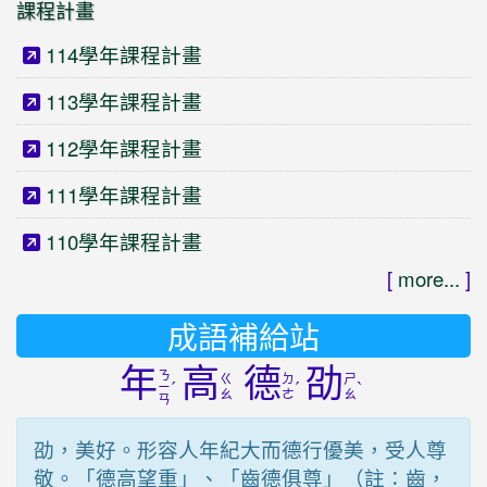
課程計畫
114學年課程計畫
113學年課程計畫
112學年課程計畫
111學年課程計畫
110學年課程計畫
[
more...
]
成語補給站
年
高
德
劭
ㄋ
ㄍ
ㄉ
ㄕ
ˊ
ˊ
ˋ
ㄧ
ㄠ
ㄜ
ㄠ
ㄢ
劭，美好。形容人年紀大而德行優美，受人尊
敬。「德高望重」、「齒德俱尊」（註：齒，