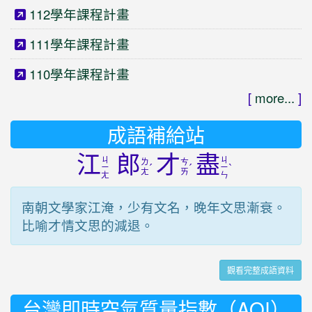
112學年課程計畫
111學年課程計畫
110學年課程計畫
[
more...
]
成語補給站
江
郎
才
盡
ㄐ
ㄐ
ㄌ
ㄘ
ˊ
ˊ
ˋ
ㄧ
ㄧ
ㄤ
ㄞ
ㄤ
ㄣ
南朝文學家江淹，少有文名，晚年文思漸衰。
比喻才情文思的減退。
觀看完整成語資料
台灣即時空氣質量指數（AQI）