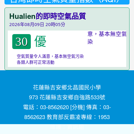
Hualien
的即時空氣品質
2026年08月09日 20時05分
優
30
空氣質量令人滿意，基本無空氣污染
各類人群可正常活動
花蓮縣吉安鄉北昌國民小學
973 花蓮縣吉安鄉自強路533號
電話：03-8562620 [
分機
] 傳真：03-
8562623 教育部反霸凌專線：1953
維護：
資訊組