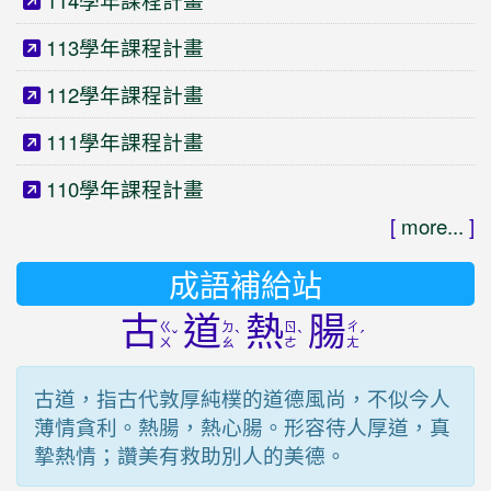
114學年課程計畫
113學年課程計畫
112學年課程計畫
111學年課程計畫
110學年課程計畫
[
more...
]
成語補給站
古
道
熱
腸
ㄍ
ㄉ
ㄖ
ㄔ
ˇ
ˋ
ˋ
ˊ
ㄨ
ㄠ
ㄜ
ㄤ
古道，指古代敦厚純樸的道德風尚，不似今人
薄情貪利。熱腸，熱心腸。形容待人厚道，真
摯熱情；讚美有救助別人的美德。