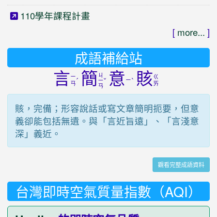
110學年課程計畫
[
more...
]
成語補給站
言
簡
意
賅
ㄐ
ㄧ
ㄍ
ˊ
ˇ
ㄧ
ˋ
ㄧ
ㄢ
ㄞ
ㄢ
賅，完備；形容說話或寫文章簡明扼要，但意
義卻能包括無遺。與「言近旨遠」、「言淺意
深」義近。
觀看完整成語資料
台灣即時空氣質量指數（AQI）