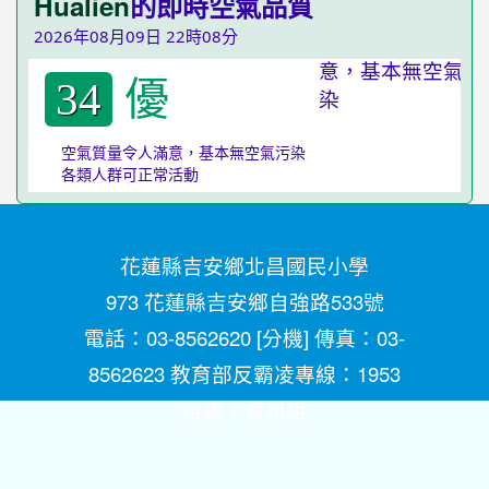
Hualien
的即時空氣品質
2026年08月09日 22時08分
優
34
空氣質量令人滿意，基本無空氣污染
各類人群可正常活動
花蓮縣吉安鄉北昌國民小學
973 花蓮縣吉安鄉自強路533號
電話：03-8562620 [
分機
] 傳真：03-
8562623 教育部反霸凌專線：1953
維護：
資訊組