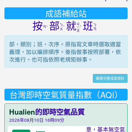
成語補給站
按
部
就
班
ㄐ
ㄅ
ㄅ
ㄢ
ˋ
ˋ
ˋ
ㄧ
ㄨ
ㄢ
ㄡ
部，類別；班，次序。原指寫文章時選取適當
義理，加以編排順序。後指做事按照部署，依
次進行。也可指依照老規矩辦事。
觀看完整成語資料
台灣即時空氣質量指數（AQI）
Hualien
的即時空氣品質
2026年08月10日 16時09分