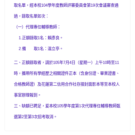
取名單，經本校
104
學年度教師評審委員會第
19
次會議審查通
過，錄取名單如次：
（一）代理專任輔導教師：
1.
正額錄取
1
名：賴彥良。
2.
備 取
1
名：温立亭。
二、正額錄取者，請於
105
年
7
月
4
日（星期一）上午
10
時至
11
時，攜帶所有學經歷之相關證件正本（含身份證、畢業證書、
合格教師證）及花蓮第二信用合作社存摺封面影本等至本校人
事室辦理報到。
三、缺額已聘足，爰本校
105
學年度第
1
次代理專任輔導教師甄
選第
2
至第
3
次招考取消。