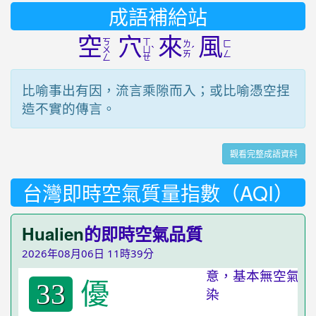
成語補給站
空
穴
來
風
ㄎ
ㄒ
ㄌ
ㄈ
ˋ
ˊ
ㄨ
ㄩ
ㄞ
ㄥ
ㄥ
ㄝ
比喻事出有因，流言乘隙而入；或比喻憑空捏
造不實的傳言。
觀看完整成語資料
台灣即時空氣質量指數（AQI）
Hualien
的即時空氣品質
2026年08月06日 11時39分
優
33