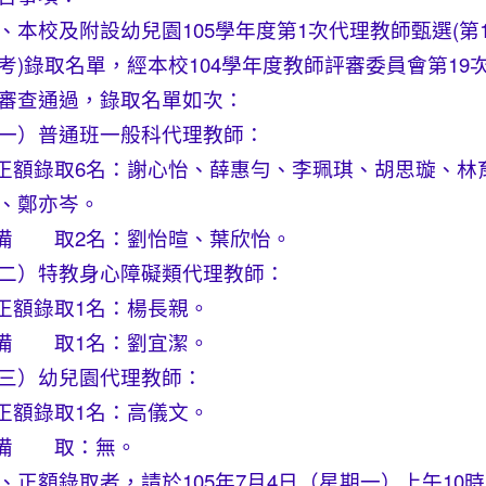
、本校及附設幼兒園105學年度第1次代理教師甄選(第
考)錄取名單，經本校104學年度教師評審委員會第19
審查通過，錄取名單如次：
一）普通班一般科代理教師：
.正額錄取6名：謝心怡、薛惠勻、李珮琪、胡思璇、林
、鄭亦岑。
.備 取2名：劉怡暄、葉欣怡。
二）特教身心障礙類代理教師：
.正額錄取1名：楊長親。
.備 取1名：劉宜潔。
三）幼兒園代理教師：
.正額錄取1名：高儀文。
.備 取：無。
、正額錄取者，請於105年7月4日（星期一）上午10