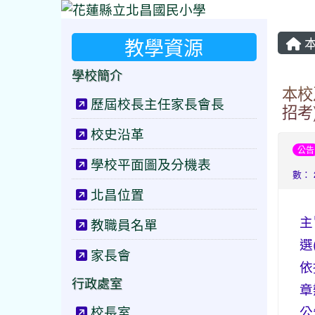
教學資源
本
學校簡介
本校
歷屆校長主任家長會長
招考
校史沿革
公告
學校平面圖及分機表
數： 
北昌位置
主
教職員名單
選
家長會
依
行政處室
章
校長室
公