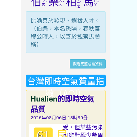
伯
樂
相
馬
ㄅ
ㄌ
ㄇ
ˊ
ˋ
ˋ
ˇ
ㄧ
ㄛ
ㄜ
ㄚ
ㄤ
比喻善於發現、選拔人才。
（伯樂，本名孫陽，春秋秦
穆公時人，以善於觀察馬著
稱）
觀看完整成語資料
台灣即時空氣質量指
數（AQI）
Hualien
的即時空氣
品質
2026年08月06日 18時39分
良
61