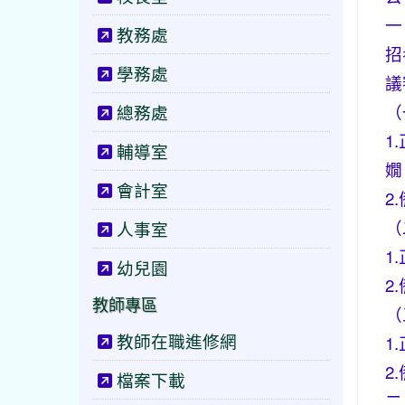
一
教務處
招
學務處
議
（
總務處
1
輔導室
嫺
會計室
2
（
人事室
1
幼兒園
2
教師專區
（
教師在職進修網
1
2
檔案下載
二