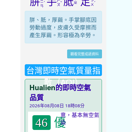
胼
手
胝
足
ㄕ
ㄗ
ˊ
ˇ
ㄓ
ˊ
ㄧ
ㄡ
ㄨ
ㄢ
胼、胝，厚繭。手掌腳底因
勞動過度，皮膚久受摩擦而
產生厚繭。形容極為辛勞。
觀看完整成語資料
台灣即時空氣質量指
數（AQI）
Hualien
的即時空氣
品質
2026年08月08日 18時08分
優
46