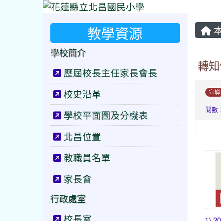
教學資源
本
學校簡介
轉知
歷屆校長主任家長會長
校史沿革
宣導
閱數：
學校平面圖及分機表
北昌位置
教職員名單
家長會
行政處室
校長室
1) 2