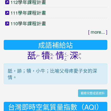
112學年課程計畫
111學年課程計畫
110學年課程計畫
[
more...
]
成語補給站
舐
犢
情
深
ㄑ
ㄉ
ㄕ
ㄕ
ˋ
ˊ
ˊ
ㄧ
ㄨ
ㄣ
ㄥ
舐，舔；犢，小牛；比喻父母疼愛子女的深
情。
觀看完整成語資料
台灣即時空氣質量指數（AQI）