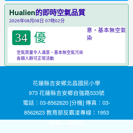
Hualien
的即時空氣品質
2026年08月08日 07時02分
優
34
空氣質量令人滿意，基本無空氣污染
各類人群可正常活動
花蓮縣吉安鄉北昌國民小學
973 花蓮縣吉安鄉自強路533號
電話：03-8562620 [
分機
] 傳真：03-
8562623 教育部反霸凌專線：1953
維護：
資訊組