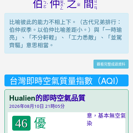
伯
仲
之
間
ㄓ
ㄐ
ㄅ
ˊ
ˋ
ㄓ
ㄨ
ㄧ
ㄛ
ㄥ
ㄢ
比喻彼此的能力不相上下。（古代兄弟排行：
伯仲叔季。以伯仲比喻差距小。）與「一時瑜
亮」、「不分軒輊」、「工力悉敵」、「並駕
齊驅」意思相當。
觀看完整成語資料
台灣即時空氣質量指數（AQI）
Hualien
的即時空氣品質
2026年08月10日 21時05分
優
46