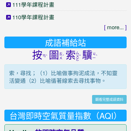
111學年課程計畫
110學年課程計畫
[
more...
]
成語補給站
按
圖
索
驥
ㄙ
ㄊ
ㄐ
ㄢ
ˋ
ˊ
ˇ
ˋ
ㄨ
ㄨ
ㄧ
ㄛ
索，尋找；（1）比喻做事拘泥成法，不知靈
活變通（2）比喻循著線索去尋找事物。
觀看完整成語資料
台灣即時空氣質量指數（AQI）