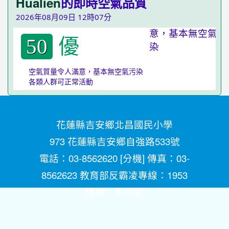
Hualien
的即時空氣品質
2026年08月09日 12時07分
優
50
空氣質量令人滿意，基本無空氣污染
各類人群可正常活動
花蓮縣吉安鄉北昌國民小學
973 花蓮縣吉安鄉自強路533號
電話：03-8562620 [
分機
] 傳真：03-
8562623 教育部反霸凌專線：1953
維護：
資訊組