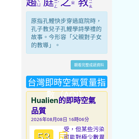
趨
庭
之
教
ㄑ
ˊ
ㄓ
ㄧ
ㄧ
ㄩ
ㄥ
ㄠ
原指孔鯉快步穿過庭院時，
孔子教兒子孔鯉學詩學禮的
故事。今形容「父親對子女
的教導」。
觀看完整成語資料
台灣即時空氣質量指
數（AQI）
Hualien
的即時空氣
品質
2026年08月08日 16時06分
良
53