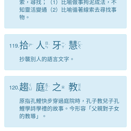
索，尋找；（1）比喻做事拘泥成法，不
知靈活變通（2）比喻循著線索去尋找事
物。
拾
人
牙
慧
ㄏ
119.
ㄖ
ㄧ
ㄕ
ˊ
ˊ
ˊ
ㄨ
ˋ
ㄣ
ㄚ
ㄟ
抄襲別人的語言文字。
趨
庭
之
教
ㄊ
ㄐ
120.
ㄑ
ㄧ
ˊ
ㄓ
ㄧ
ㄩ
ㄥ
ㄠ
原指孔鯉快步穿過庭院時，孔子教兒子孔
鯉學詩學禮的故事。今形容「父親對子女
的教導」。