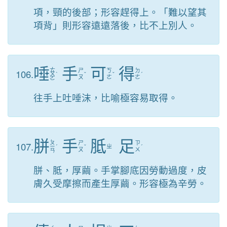
項，頸的後部；形容趕得上。「難以望其
項背」則形容遠遠落後，比不上別人。
唾
手
可
得
ㄊ
106.
ㄕ
ㄎ
ㄉ
ㄨ
ˋ
ˇ
ˇ
ˊ
ㄡ
ㄜ
ㄜ
ㄛ
往手上吐唾沫，比喻極容易取得。
胼
手
胝
足
ㄆ
107.
ㄕ
ㄗ
ㄧ
ˊ
ˇ
ㄓ
ˊ
ㄡ
ㄨ
ㄢ
胼、胝，厚繭。手掌腳底因勞動過度，皮
膚久受摩擦而產生厚繭。形容極為辛勞。