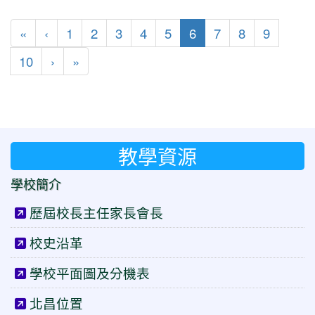
第一頁
上一頁
(目前頁次)
«
‹
1
2
3
4
5
6
7
8
9
下一頁
最後頁
10
›
»
教學資源
學校簡介
歷屆校長主任家長會長
校史沿革
學校平面圖及分機表
北昌位置