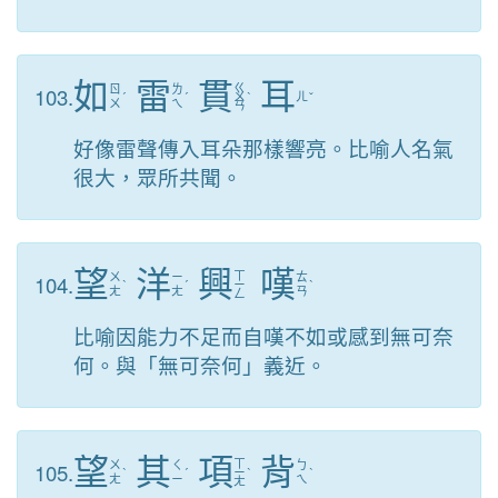
如
雷
貫
耳
ㄍ
103.
ㄖ
ㄌ
ˊ
ˊ
ㄨ
ˋ
ㄦ
ˇ
ㄨ
ㄟ
ㄢ
好像雷聲傳入耳朵那樣響亮。比喻人名氣
很大，眾所共聞。
望
洋
興
嘆
ㄒ
104.
ㄨ
ㄧ
ㄊ
ˋ
ˊ
ㄧ
ˋ
ㄤ
ㄤ
ㄢ
ㄥ
比喻因能力不足而自嘆不如或感到無可奈
何。與「無可奈何」義近。
望
其
項
背
ㄒ
105.
ㄨ
ㄑ
ㄅ
ˋ
ˊ
ㄧ
ˋ
ˋ
ㄤ
ㄧ
ㄟ
ㄤ