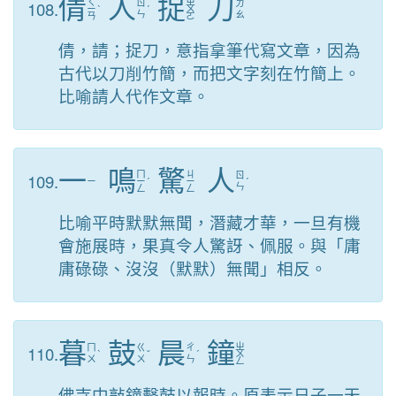
倩
人
捉
刀
ㄑ
ㄓ
108.
ㄖ
ㄉ
ㄧ
ˋ
ˊ
ㄨ
ㄣ
ㄠ
ㄢ
ㄛ
倩，請；捉刀，意指拿筆代寫文章，因為
古代以刀削竹簡，而把文字刻在竹簡上。
比喻請人代作文章。
一
鳴
驚
人
ㄇ
ㄐ
109.
ㄖ
ㄧ
ㄧ
ˊ
ㄧ
ˊ
ㄣ
ㄥ
ㄥ
比喻平時默默無聞，潛藏才華，一旦有機
會施展時，果真令人驚訝、佩服。與「庸
庸碌碌、沒沒（默默）無聞」相反。
暮
鼓
晨
鐘
ㄓ
110.
ㄇ
ㄍ
ㄔ
ˋ
ˇ
ˊ
ㄨ
ㄨ
ㄨ
ㄣ
ㄥ
佛寺中敲鐘擊鼓以報時。原表示日子一天