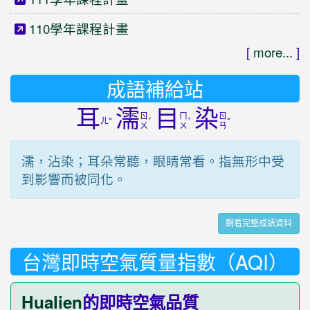
110學年課程計畫
[
more...
]
成語補給站
耳
濡
目
染
ㄖ
ㄇ
ㄖ
ㄦ
ˇ
ˊ
ˋ
ˇ
ㄨ
ㄨ
ㄢ
濡，沾染；耳朵常聽，眼睛常看。指無形中受
到影響而被同化。
觀看完整成語資料
台灣即時空氣質量指數（AQI）
Hualien
的即時空氣品質