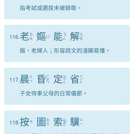
指考試或選拔未被錄取。
老
嫗
能
解
ㄐ
116.
ㄌ
ㄋ
ˇ
ㄩ
ˋ
ˊ
ㄧ
ˇ
ㄠ
ㄥ
ㄝ
嫗，老婦人；形容詩文的淺顯易懂。
晨
昏
定
省
ㄏ
ㄉ
ㄒ
117.
ㄔ
ˊ
ㄨ
ㄧ
ˋ
ㄧ
ˇ
ㄣ
ㄣ
ㄥ
ㄥ
子女侍奉父母的日常儀節。
按
圖
索
驥
ㄙ
118.
ㄊ
ㄐ
ㄢ
ˋ
ˊ
ㄨ
ˇ
ˋ
ㄨ
ㄧ
ㄛ