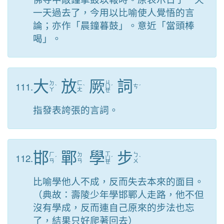
一天過去了，今用以比喻使人覺悟的言
論；亦作「晨鐘暮鼓」。意近「當頭棒
喝」。
大
放
厥
詞
ㄐ
111.
ㄉ
ㄈ
ˋ
ˋ
ㄩ
ˊ
ㄘ
ˊ
ㄚ
ㄤ
ㄝ
指發表誇張的言詞。
邯
鄲
學
步
ㄒ
112.
ㄏ
ㄉ
ㄅ
ˊ
ㄩ
ˊ
ˋ
ㄢ
ㄢ
ㄨ
ㄝ
比喻學他人不成，反而失去本來的面目。
（典故：壽陵少年學邯鄲人走路，他不但
沒有學成，反而連自己原來的步法也忘
了，結果只好爬著回去）