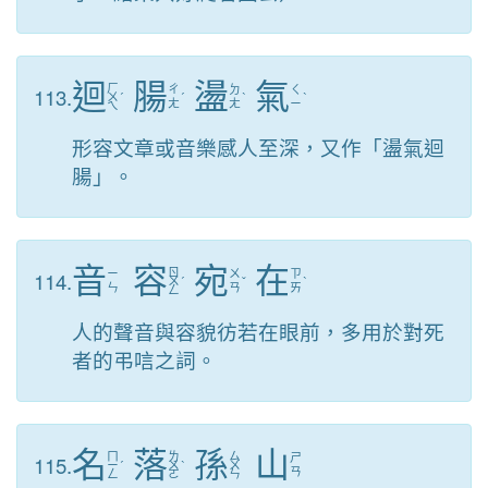
迴
腸
盪
氣
ㄏ
113.
ㄔ
ㄉ
ㄑ
ㄨ
ˊ
ˊ
ˋ
ˋ
ㄤ
ㄤ
ㄧ
ㄟ
形容文章或音樂感人至深，又作「盪氣迴
腸」。
音
容
宛
在
ㄖ
114.
ㄧ
ㄨ
ㄗ
ㄨ
ˊ
ˇ
ˋ
ㄣ
ㄢ
ㄞ
ㄥ
人的聲音與容貌彷若在眼前，多用於對死
者的弔唁之詞。
名
落
孫
山
ㄇ
ㄌ
ㄙ
115.
ㄕ
ㄧ
ˊ
ㄨ
ˋ
ㄨ
ㄢ
ㄥ
ㄛ
ㄣ