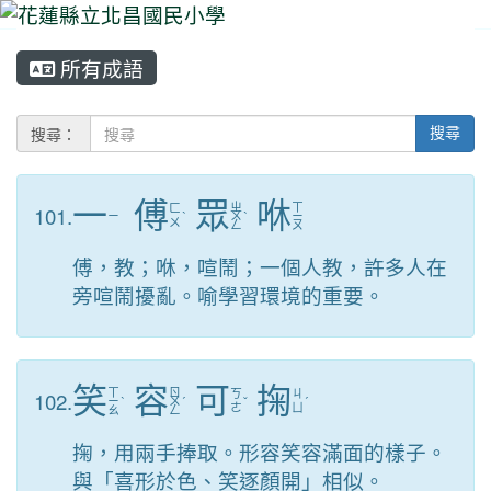
所有成語
⏸
搜尋：
搜尋
一
傅
眾
咻
ㄓ
ㄒ
101.
ㄈ
ㄧ
ˋ
ㄨ
ˋ
ㄧ
ㄨ
ㄥ
ㄡ
傅，教；咻，喧鬧；一個人教，許多人在
旁喧鬧擾亂。喻學習環境的重要。
笑
容
可
掬
ㄒ
ㄖ
102.
ㄎ
ㄐ
ㄧ
ˋ
ㄨ
ˊ
ˇ
ˊ
ㄜ
ㄩ
ㄠ
ㄥ
掬，用兩手捧取。形容笑容滿面的樣子。
與「喜形於色、笑逐顏開」相似。