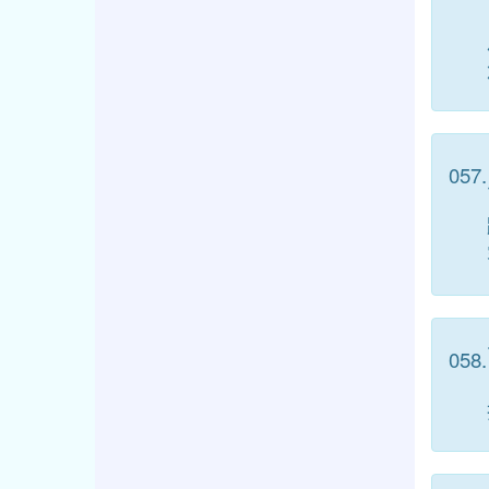
057.
058.