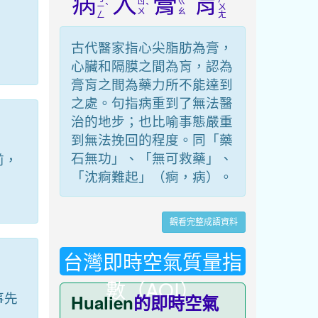
病
入
膏
肓
ㄖ
ㄍ
ˋ
ˋ
ㄧ
ㄨ
ㄨ
ㄠ
ㄥ
ㄤ
古代醫家指心尖脂肪為膏，
心臟和隔膜之間為肓，認為
膏肓之間為藥力所不能達到
之處。句指病重到了無法醫
治的地步；也比喻事態嚴重
到無法挽回的程度。同「藥
石無功」、「無可救藥」、
前，
「沈痾難起」（痾，病）。
、
觀看完整成語資料
台灣即時空氣質量指
數（AQI）
事先
Hualien
的即時空氣