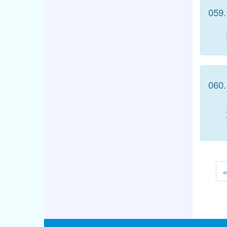
059.
060.