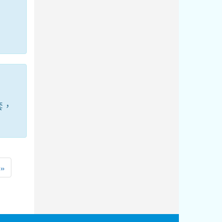
套，
一頁
最後頁
»