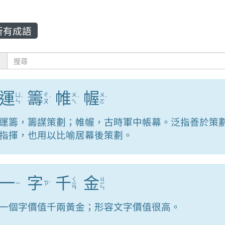
所有成語
：
運
籌
帷
幄
ㄩ
ㄔ
ㄨ
ㄨ
ˋ
ˊ
ˊ
ˋ
ㄣ
ㄡ
ㄟ
ㄛ
運籌，籌謀策劃；帷幄，古時軍中帳幕。泛指善於策
指揮，也用以比喻居幕後策劃。
一
字
千
金
ㄑ
ㄐ
ㄧ
ㄗ
ˋ
ㄧ
ㄧ
ㄢ
ㄣ
一個字價值千兩黃金；形容文字價值很高。