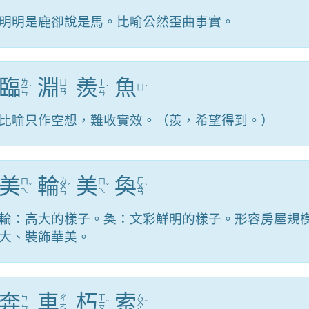
明明是鹿卻說是馬。比喻公然歪曲事實。
臨
淵
羨
魚
ㄌ
ㄒ
ㄩ
ㄧ
ˊ
ㄧ
ˋ
ㄩ
ˊ
ㄢ
ㄣ
ㄢ
比喻只作空想，難收實效。（羨，希望得到。）
美
輪
美
奐
ㄌ
ㄏ
ㄇ
ㄇ
ˇ
ㄨ
ˊ
ˇ
ㄨ
ˋ
ㄟ
ㄟ
ㄣ
ㄢ
輪：高大的樣子。奐：文彩鮮明的樣子。形容房屋規
大、裝飾華美。
奔
車
朽
索
ㄒ
ㄙ
ㄅ
ㄔ
ㄧ
ˇ
ㄨ
ˇ
ㄣ
ㄜ
ㄡ
ㄛ