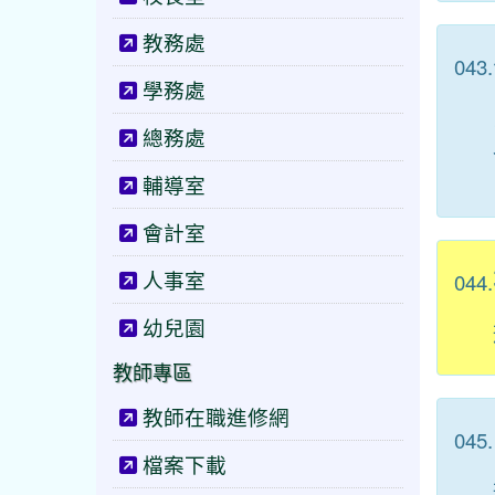
教務處
043.
學務處
總務處
輔導室
會計室
人事室
044.
幼兒園
教師專區
教師在職進修網
045.
檔案下載