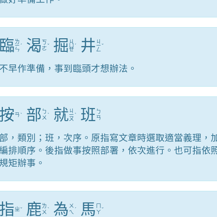
臨
渴
掘
井
ㄌ
ㄐ
ㄐ
ㄎ
ㄧ
ˊ
ˇ
ㄩ
ˊ
ㄧ
ˇ
ㄜ
ㄣ
ㄝ
ㄥ
不早作準備，事到臨頭才想辦法。
按
部
就
班
ㄐ
ㄅ
ㄅ
ㄢ
ˋ
ˋ
ㄧ
ˋ
ㄨ
ㄢ
ㄡ
部，類別；班，次序。原指寫文章時選取適當義理，
編排順序。後指做事按照部署，依次進行。也可指依
規矩辦事。
指
鹿
為
馬
ㄌ
ㄨ
ㄇ
ㄓ
ˇ
ˋ
ˊ
ˇ
ㄨ
ㄟ
ㄚ