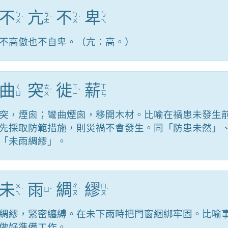
不
亢
不
卑
ㄅ
ㄎ
ㄅ
ㄅ
ˋ
ˋ
ˋ
ㄨ
ㄤ
ㄨ
ㄟ
不高傲也不自卑。（亢：高。）
曲
突
徙
薪
ㄒ
ㄑ
ㄊ
ㄒ
ˊ
ˇ
ㄧ
ㄩ
ㄨ
ㄧ
ㄣ
突，煙囪；彎曲煙囪，移開木材。比喻在禍患未發生
先採取防範措施，則災禍不會發生。同「防患未然」
「未雨綢繆」。
未
雨
綢
繆
ㄨ
ㄔ
ㄇ
ˋ
ㄩ
ˇ
ˊ
ˊ
ㄟ
ㄡ
ㄡ
綢繆，緊密纏縛。在未下雨時把門窗綑綁牢固。比喻
做好準備工作。