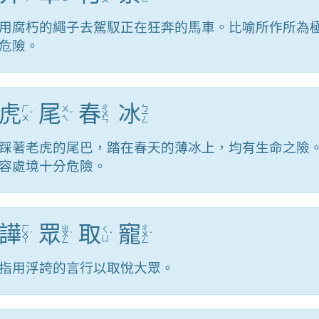
用腐朽的繩子去駕馭正在狂奔的馬車。比喻所作所為
危險。
虎
尾
春
冰
ㄔ
ㄅ
ㄏ
ㄨ
ˇ
ˇ
ㄨ
ㄧ
ㄨ
ㄟ
ㄣ
ㄥ
踩著老虎的尾巴，踏在春天的薄冰上，均有生命之險
容處境十分危險。
譁
眾
取
寵
ㄏ
ㄓ
ㄔ
ㄑ
ㄨ
ˊ
ㄨ
ˋ
ˇ
ㄨ
ˇ
ㄩ
ㄚ
ㄥ
ㄥ
指用浮誇的言行以取悅大眾。