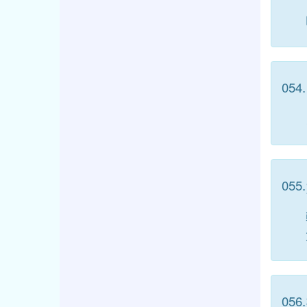
054.
055.
056.