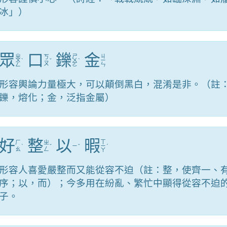
冰」）
眾
口
鑠
金
ㄓ
ㄕ
ㄐ
ㄎ
ㄨ
ˋ
ˇ
ㄨ
ˋ
ㄧ
ㄡ
ㄥ
ㄛ
ㄣ
形容輿論力量極大，可以顛倒黑白，混淆是非。（註
鑠，熔化；金，泛指金屬）
好
整
以
暇
ㄒ
ㄏ
ㄓ
ˋ
ˇ
ㄧ
ˇ
ㄧ
ˊ
ㄠ
ㄥ
ㄚ
形容人喜愛嚴整而又能從容不迫（註：整，使齊一、
序；以，而）；今多用在紛亂、繁忙中顯得從容不迫
子。