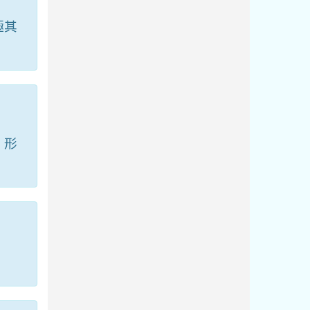
極其
。形