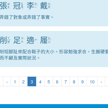
張
冠
李
戴
ㄍ
ㄓ
ㄌ
ㄉ
ㄨ
ˇ
ˋ
ㄤ
ㄧ
ㄞ
ㄢ
弄錯了對象或弄錯了事實。
削
足
適
履
ㄒ
ㄗ
ㄌ
ㄩ
ˋ
ˊ
ㄕ
ˋ
ˇ
ㄨ
ㄩ
ㄝ
削短腳趾來配合鞋子的大小。形容勉強求合，生搬硬
而不顧及實際狀況。
第一頁
上一頁
(目前頁次)
下
«
‹
1
2
3
4
5
6
7
8
9
10
›