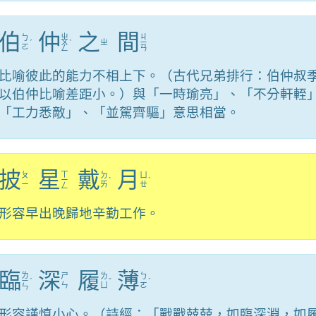
伯
仲
之
間
ㄓ
ㄐ
ㄅ
ˊ
ㄨ
ˋ
ㄓ
ㄧ
ㄛ
ㄥ
ㄢ
比喻彼此的能力不相上下。（古代兄弟排行：伯仲叔
以伯仲比喻差距小。）與「一時瑜亮」、「不分軒輊
「工力悉敵」、「並駕齊驅」意思相當。
披
星
戴
月
ㄒ
ㄆ
ㄉ
ㄩ
ㄧ
ˋ
ˋ
ㄧ
ㄞ
ㄝ
ㄥ
形容早出晚歸地辛勤工作。
臨
深
履
薄
ㄌ
ㄕ
ㄌ
ㄅ
ㄧ
ˊ
ˇ
ˊ
ㄣ
ㄩ
ㄛ
ㄣ
形容謹慎小心。（詩經：「戰戰兢兢，如臨深淵，如