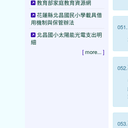
教育部家庭教育資源網
花蓮縣北昌國民小學載具借
用機制與保管辦法
051.
北昌國小太陽能光電支出明
細
[
more...
]
052.
053.