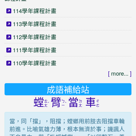
114學年課程計畫
113學年課程計畫
112學年課程計畫
111學年課程計畫
110學年課程計畫
[
more...
]
成語補給站
螳
臂
當
車
ㄊ
ㄅ
ㄉ
ㄔ
ˊ
ˋ
ㄤ
ㄧ
ㄤ
ㄜ
當，同「擋」，阻擋；螳螂用前肢去阻擋車輪
前進。比喻氣雄力薄，根本無濟於事；譏諷人