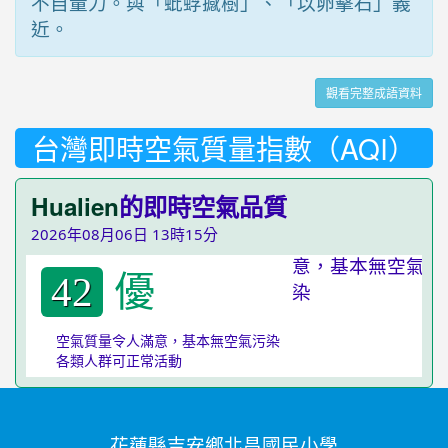
不自量力。與「蚍蜉撼樹」、「以卵擊石」義
近。
觀看完整成語資料
台灣即時空氣質量指數（AQI）
Hualien
的即時空氣品質
2026年08月06日 13時15分
優
42
空氣質量令人滿意，基本無空氣污染
各類人群可正常活動
花蓮縣吉安鄉北昌國民小學