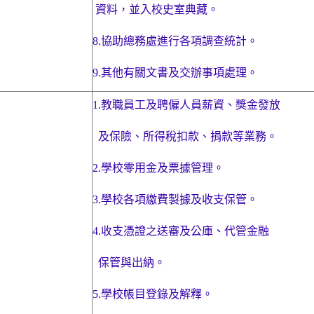
資料，
並入校史室典藏。
8.
協助總務處進行各項調查統計。
9.
其他有關文書及交辦事項處理。
1.
教職員工及聘僱人員薪資、獎金發放
及保險、所得稅扣款、捐款等業務。
2.
學校零用金及票據管理。
3.
學校各項繳費製據及收支保管。
4.
收支憑證之送審及公庫、代管金融
保管與
出納。
5.
學校帳目登錄及解釋。