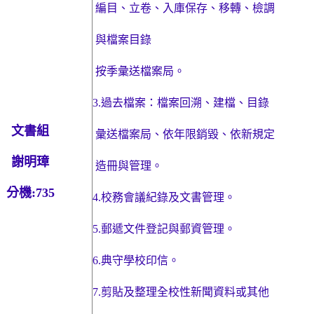
編目、
立卷、入庫保存、移轉、檢調
與檔案目錄
按季彙送檔案局。
3.
過去檔案：檔案回溯、建檔、目錄
文書組
彙送
檔案局、依年限銷毀、依新規定
謝明璋
造冊與管理。
分機
:735
4.
校務會議紀錄及文書管理。
5.
郵遞文件登記與郵資管理。
6.
典守學校印信。
7.
剪貼及整理全校性新聞資料或其他