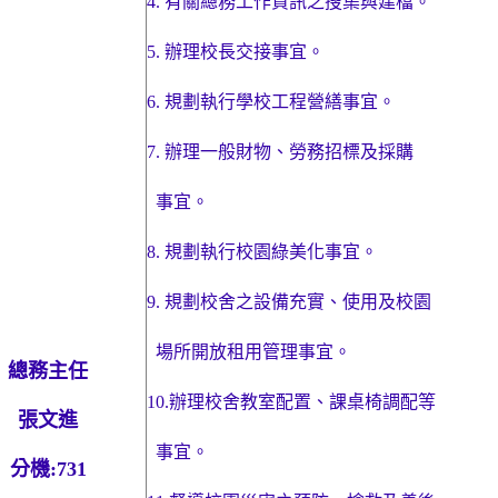
4.
有關總務工作資訊之搜集與建檔。
5.
辦理校長交接事宜。
6.
規劃執行學校工程營繕事宜。
7.
辦理一般財物、勞務招標及採購
事宜。
8.
規劃執行校園綠美化事宜。
9.
規劃校舍之設備充實、使用及校園
場所開放租用管理事宜。
總務主任
10.
辦理校舍教室配置、課桌椅調配等
張文進
事宜。
分機
:731