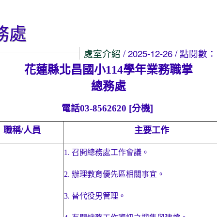
務處
處室介紹
/ 2025-12-26 / 點閱數：
花蓮縣北昌國小
114
學年業務職掌
總務處
分機]
電話03-8562620 [
職稱
/
人員
主要工作
1.
召開總務處工作會議。
2.
辦理教育優先區相關事宜。
3.
替代役男管理。