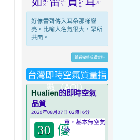
如
雷
貫
耳
ㄖ
ㄌ
ˊ
ˊ
ˋ
ㄦ
ˇ
ㄨ
ㄨ
ㄟ
ㄢ
好像雷聲傳入耳朵那樣響
亮。比喻人名氣很大，眾所
共聞。
觀看完整成語資料
台灣即時空氣質量指
數（AQI）
Hualien
的即時空氣
品質
2026年08月07日 02時16分
優
30