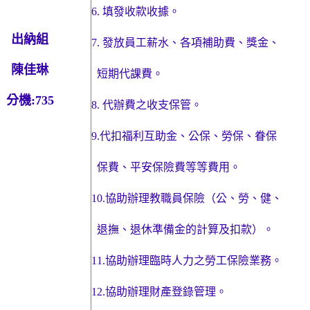
6.
填發收款收據。
出納組
7.
發放員工薪水、各項補助費、獎金、
陳佳琳
短期
代課費。
分機
:735
8.
代辦費之收支保管。
9.
代扣福利互助金、公保、勞保、眷保
保費
、平安保險費等等費用。
10.
協助辦理教職員保險（公、勞、健、
退撫
、退休準備金的計算及扣款）。
11.
協助辦理臨時人力之勞工保險業務。
12.
協助辦理財產登錄管理。